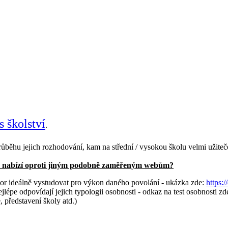
s školství
.
ůběhu jejich rozhodování, kam na střední / vysokou školu velmi užiteč
rt-up nabízí oproti jiným podobně zaměřeným webům?
obor ideálně vystudovat pro výkon daného povolání - ukázka zde:
https:
ejlépe odpovídají jejich typologii osobnosti - odkaz na test osobnosti zd
, představení školy atd.)