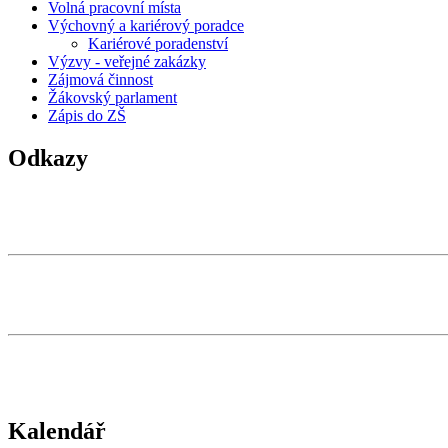
Volná pracovní místa
Výchovný a kariérový poradce
Kariérové poradenství
Výzvy - veřejné zakázky
Zájmová činnost
Žákovský parlament
Zápis do ZŠ
Odkazy
Kalendář