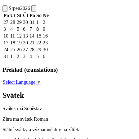
Srpen
2026
Po
Út
St
Čt
Pá
So
Ne
27
28
29
30
31
1
2
3
4
5
6
7
8
9
10
11
12
13
14
15
16
17
18
19
20
21
22
23
24
25
26
27
28
29
30
31
1
2
3
4
5
6
Překlad (translations)
Select Language
▼
Svátek
Svátek má
Soběslav
Zítra má svátek
Roman
Státní svátky a významné dny na zítřek: