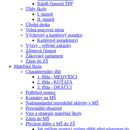
Náplň činnosti ŠPP
Třídy školy
I. stupeň
II. stupeň
Úřední deska
Volná pracovní místa
Výchovný a kariérový poradce
Kariérové poradenství
Výzvy - veřejné zakázky
Zájmová činnost
Žákovský parlament
Zápis do ZŠ
Mateřská škola
Charakteristiky tříd
1. třída - MEDVÍDCI
2. třída - KOŤATA
3. třída - DRÁČCI
Potřebuji pomoc
Kontakty na MŠ
Nadstandardní pravidelné aktivity v MŠ
Personální obsazení
Vize a strategie mateřské školy
Zápis do MŠ
Přechod dítěte z MŠ do ZŠ
Jak můžete pomoci svému dítěti před nástupem do 