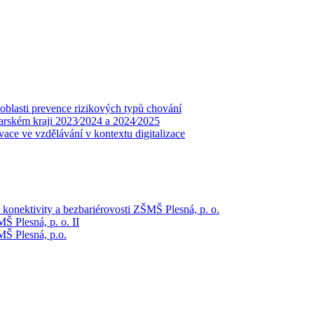
oblasti prevence rizikových typů chování
arském kraji 2023⁄2024 a 2024⁄2025
ce ve vzdělávání v kontextu digitalizace
 konektivity a bezbariérovosti ZŠMŠ Plesná, p. o.
Š Plesná, p. o. II
MŠ Plesná, p.o.