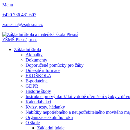
Menu
+420 736 481 607
zsplesna@zsplesna.cz
ZŠMŠ Plesná, p.o.
Základní škola
Aktuality
Dokumenty
Doporučené pomůcky pro žáky
Důležité informace
EKOŠKOLA
E-podatelna
GDPR
Historie školy
Instrukce pro výuku žáků v době přerušení výuky z dův
Kalendář akcí
Kvízy, testy, hádanky
Nabídky nepotřebného a neupotřebitelného movitého ma
Organizace školního roku
O škole
Základní údaje