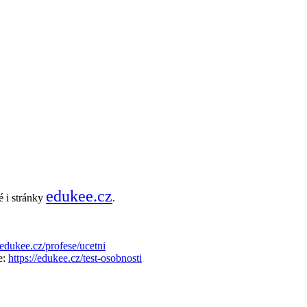
edukee.cz
é i stránky
.
//edukee.cz/profese/ucetni
e:
https://edukee.cz/test-osobnosti