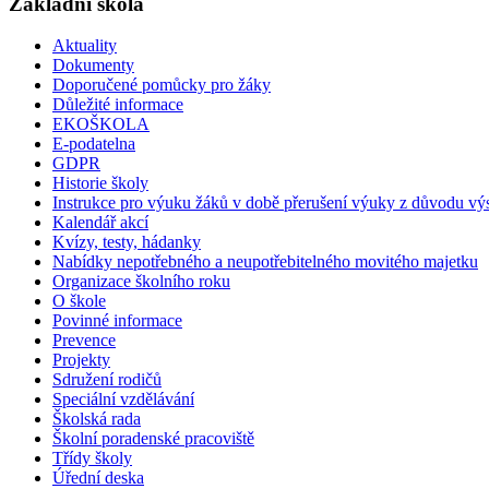
Základní škola
Aktuality
Dokumenty
Doporučené pomůcky pro žáky
Důležité informace
EKOŠKOLA
E-podatelna
GDPR
Historie školy
Instrukce pro výuku žáků v době přerušení výuky z důvodu vý
Kalendář akcí
Kvízy, testy, hádanky
Nabídky nepotřebného a neupotřebitelného movitého majetku
Organizace školního roku
O škole
Povinné informace
Prevence
Projekty
Sdružení rodičů
Speciální vzdělávání
Školská rada
Školní poradenské pracoviště
Třídy školy
Úřední deska