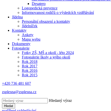
Desatero
Logopedická prevence
Informovanost rodičů o výsledcích vzdělávání
Jídelna
Personální obsazení a kontakty
Jídelníček
Kontakty
Ankety
Mapa webu
Dokumenty
Fotogalerie
Fotky ZŠ, MŠ a okolí - léto 2024
Fotogalerie školy a jejího okolí
Rok 2018
Rok 2017
Rok 2016
Rok 2015
+420 736 481 607
zsplesna@zsplesna.cz
Hledaný výraz
Hledat
rozšířené vyhledávání