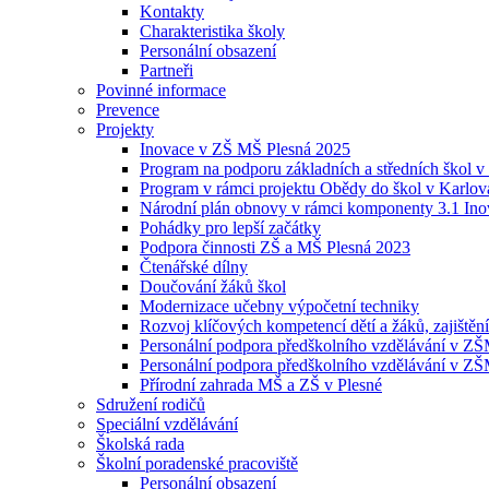
Kontakty
Charakteristika školy
Personální obsazení
Partneři
Povinné informace
Prevence
Projekty
Inovace v ZŠ MŠ Plesná 2025
Program na podporu základních a středních škol v 
Program v rámci projektu Obědy do škol v Karlov
Národní plán obnovy v rámci komponenty 3.1 Inova
Pohádky pro lepší začátky
Podpora činnosti ZŠ a MŠ Plesná 2023
Čtenářské dílny
Doučování žáků škol
Modernizace učebny výpočetní techniky
Rozvoj klíčových kompetencí dětí a žáků, zajištění
Personální podpora předškolního vzdělávání v ZŠM
Personální podpora předškolního vzdělávání v ZŠ
Přírodní zahrada MŠ a ZŠ v Plesné
Sdružení rodičů
Speciální vzdělávání
Školská rada
Školní poradenské pracoviště
Personální obsazení