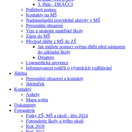
3. třída - DRÁČCI
Potřebuji pomoc
Kontakty na MŠ
Nadstandardní pravidelné aktivity v MŠ
Personální obsazení
Vize a strategie mateřské školy
Zápis do MŠ
Přechod dítěte z MŠ do ZŠ
Jak můžete pomoci svému dítěti před nástupem
do základní školy
Desatero
Logopedická prevence
Informovanost rodičů o výsledcích vzdělávání
Jídelna
Personální obsazení a kontakty
Jídelníček
Kontakty
Ankety
Mapa webu
Dokumenty
Fotogalerie
Fotky ZŠ, MŠ a okolí - léto 2024
Fotogalerie školy a jejího okolí
Rok 2018
Rok 2017