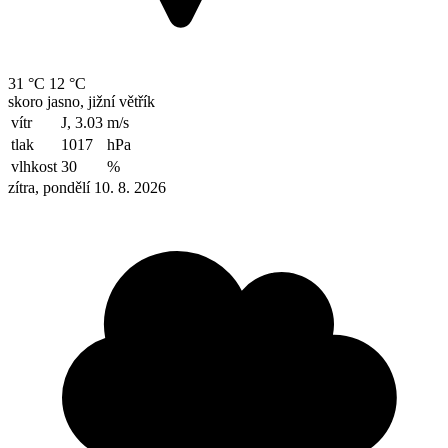
31 °C
12 °C
skoro jasno, jižní větřík
vítr
J, 3.03
m/s
tlak
1017
hPa
vlhkost
30
%
zítra, pondělí 10. 8. 2026