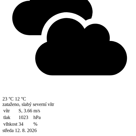
23 °C
12 °C
zataženo, slabý severní vítr
vítr
S, 3.66
m/s
tlak
1023
hPa
vlhkost
34
%
středa 12. 8. 2026