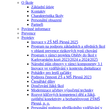
O škole
Základní údaje
Kontakty
Charakteristika školy
Personální obsazení
Partneři
Povinné informace
Prevence
Projekty
Inovace v ZŠ MŠ Plesná 2025
Program na podporu základních a středních škol
v oblasti prevence rizikových typů chování
Program v rámci projektu Obědy do škol v
Karlovarském kraji 2023⁄2024 a 2024⁄2025
Národní plán obnovy v rámci komponenty 3.1
Inovace ve vzdělávání v kontextu digitalizace
Pohádky pro lepší začátky
Podpora činnosti ZŠ a MŠ Plesná 2023
Čtenářské dílny
Doučování žáků škol
Modernizace učebny výpočetní techniky
Rozvoj klíčových kompetencí dětí a žáků,
zajištění konektivity a bezbariérovosti ZŠMŠ
Plesná, p. o.
Personální podpora předškolního vzdělávání v