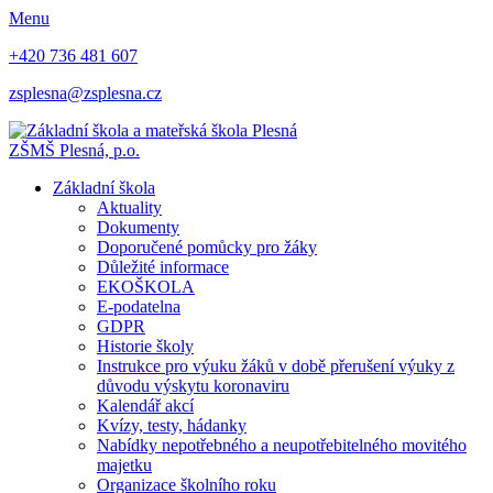
Menu
+420 736 481 607
zsplesna@zsplesna.cz
ZŠMŠ Plesná, p.o.
Základní škola
Aktuality
Dokumenty
Doporučené pomůcky pro žáky
Důležité informace
EKOŠKOLA
E-podatelna
GDPR
Historie školy
Instrukce pro výuku žáků v době přerušení výuky z
důvodu výskytu koronaviru
Kalendář akcí
Kvízy, testy, hádanky
Nabídky nepotřebného a neupotřebitelného movitého
majetku
Organizace školního roku