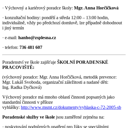
· Výchovný a kariérový poradce školy:
Mgr. Anna Horčičková
· konzultační hodiny: pondělí a středa 12:00 – 13:00 hodin,
individuálně, vždy po předchozí domluvě, lze případně dohodnout
i jiný termín
· e-mail:
hanho@zsplesna.cz
· telefon:
736 481 607
Poradenství ve škole zajišťuje
ŠKOLNÍ PORADENSKÉ
PRACOVIŠTĚ:
(výchovný poradce: Mgr. Anna Horčičková, metodik prevence:
Mgr. Lukáš Svoboda, organizační záležitosti a nadané děti:
Ing. Radka Dyčková)
Výchovný poradce má mnoho oblastí činnosti popsaných jako
standardní činnosti v příloze
vyhlášky:
http://www.msmt.cz/dokumenty/vyhlaska-c-72-2005-sb
Poradenské služby ve škole
jsou zaměřené zejména na:
· poskytování podpůrných opatření pro žáky se speciálními