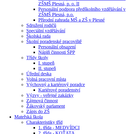
ZŠMŠ Plesná, p. o. II
Personální podpora předškolního vzdělávání v
ZŠMŠ Plesná, p.o.
Přírodní zahrada MŠ a ZŠ v Plesné
Sdružení rodičů
Speciální vzdělávání
Školská rada
Školní poradenské pracoviště
Personální obsazení
Náplň činnosti ŠPP
Třídy školy
I. stupeň
II. stupeň
Úřední deska
Volná pracovní místa
Výchovný a kariérový poradce
Kariérové poradenství
Výzvy - veřejné zakázky
Zájmová činnost
Žákovský parlament
Zápis do ZŠ
Mateřská škola
Charakteristiky tříd
1. třída - MEDVÍDCI
2. třída - KOŤATA