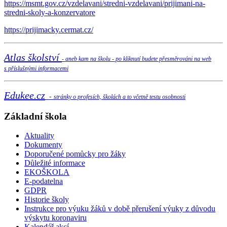
https://msmt.gov.cz/vzdelavani/stredni-vzdelavani/prijimani-na-
stredni-skoly-a-konzervatore
https://prijimacky.cermat.cz/
Atlas školství
- aneb kam na školu - po kliknutí budete přesměrováni na web
s příslušnými informacemi
Edukee.cz
-
stránky o profesích, školách a to včetně testu osobnosti
Základní škola
Aktuality
Dokumenty
Doporučené pomůcky pro žáky
Důležité informace
EKOŠKOLA
E-podatelna
GDPR
Historie školy
Instrukce pro výuku žáků v době přerušení výuky z důvodu
výskytu koronaviru
Kalendář akcí