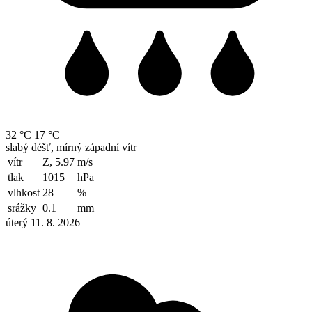
32 °C
17 °C
slabý déšť, mírný západní vítr
vítr
Z, 5.97
m/s
tlak
1015
hPa
vlhkost
28
%
srážky
0.1
mm
úterý 11. 8. 2026