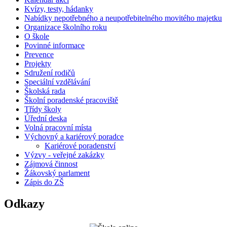
Kvízy, testy, hádanky
Nabídky nepotřebného a neupotřebitelného movitého majetku
Organizace školního roku
O škole
Povinné informace
Prevence
Projekty
Sdružení rodičů
Speciální vzdělávání
Školská rada
Školní poradenské pracoviště
Třídy školy
Úřední deska
Volná pracovní místa
Výchovný a kariérový poradce
Kariérové poradenství
Výzvy - veřejné zakázky
Zájmová činnost
Žákovský parlament
Zápis do ZŠ
Odkazy