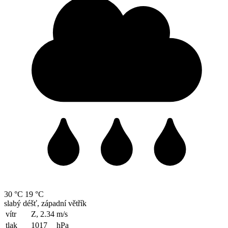
30 °C
19 °C
slabý déšť, západní větřík
vítr
Z, 2.34
m/s
tlak
1017
hPa