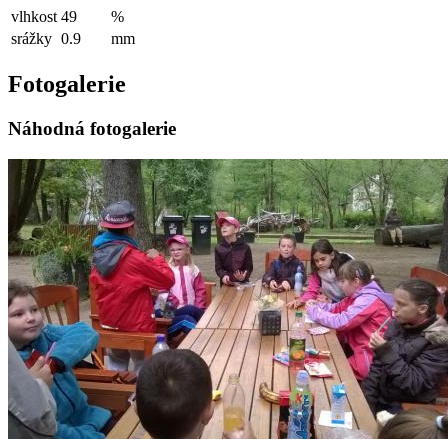
vlhkost
49
%
srážky
0.9
mm
Fotogalerie
Náhodná fotogalerie