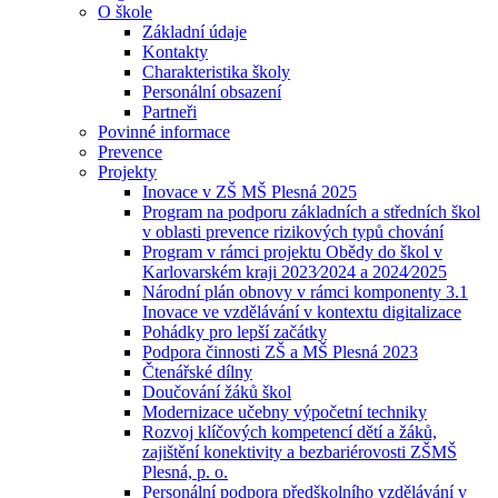
O škole
Základní údaje
Kontakty
Charakteristika školy
Personální obsazení
Partneři
Povinné informace
Prevence
Projekty
Inovace v ZŠ MŠ Plesná 2025
Program na podporu základních a středních škol
v oblasti prevence rizikových typů chování
Program v rámci projektu Obědy do škol v
Karlovarském kraji 2023⁄2024 a 2024⁄2025
Národní plán obnovy v rámci komponenty 3.1
Inovace ve vzdělávání v kontextu digitalizace
Pohádky pro lepší začátky
Podpora činnosti ZŠ a MŠ Plesná 2023
Čtenářské dílny
Doučování žáků škol
Modernizace učebny výpočetní techniky
Rozvoj klíčových kompetencí dětí a žáků,
zajištění konektivity a bezbariérovosti ZŠMŠ
Plesná, p. o.
Personální podpora předškolního vzdělávání v