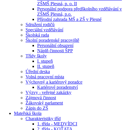
ZŠMŠ Plesná, p. o. II
Personální podpora předškolního vzdělávání v
ZŠMŠ Plesná, p.o.
Přírodní zahrada MŠ a ZŠ v Plesné
Sdružení rodičů
Speciální vzdělávání
Školská rada
Školní poradenské pracoviště
Personální obsazení
Náplň činnosti ŠPP
Třídy školy
I. stupeň
II. stupeň
Úřední deska
Volná pracovní místa
Výchovný a kariérový poradce
Kariérové poradenství
Výzvy - veřejné zakázky
Zájmová činnost
Žákovský parlament
Zápis do ZŠ
Mateřská škola
Charakteristiky tříd
1. třída - MEDVÍDCI
2. třída - KOŤATA