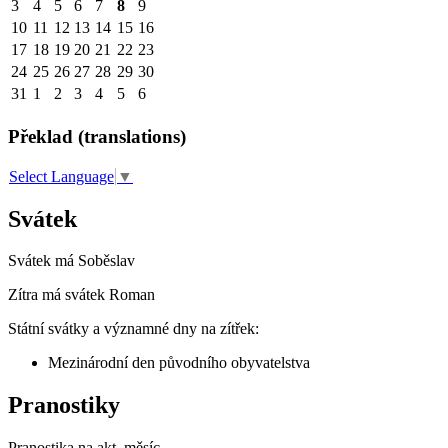
3
4
5
6
7
8
9
10
11
12
13
14
15
16
17
18
19
20
21
22
23
24
25
26
27
28
29
30
31
1
2
3
4
5
6
Překlad (translations)
Select Language
▼
Svátek
Svátek má
Soběslav
Zítra má svátek
Roman
Státní svátky a významné dny na zítřek:
Mezinárodní den původního obyvatelstva
Pranostiky
Pranostika na akt. měsíc