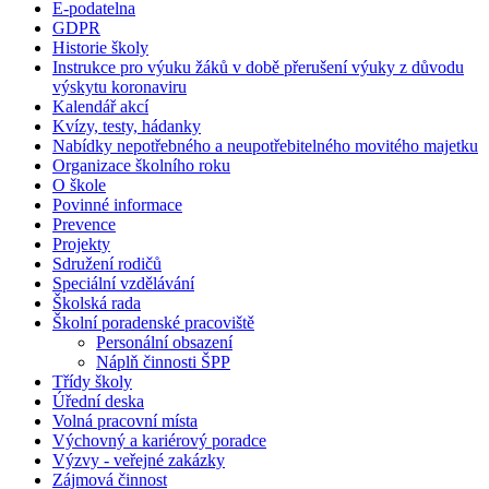
E-podatelna
GDPR
Historie školy
Instrukce pro výuku žáků v době přerušení výuky z důvodu
výskytu koronaviru
Kalendář akcí
Kvízy, testy, hádanky
Nabídky nepotřebného a neupotřebitelného movitého majetku
Organizace školního roku
O škole
Povinné informace
Prevence
Projekty
Sdružení rodičů
Speciální vzdělávání
Školská rada
Školní poradenské pracoviště
Personální obsazení
Náplň činnosti ŠPP
Třídy školy
Úřední deska
Volná pracovní místa
Výchovný a kariérový poradce
Výzvy - veřejné zakázky
Zájmová činnost