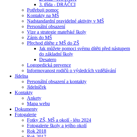
3. třída - DRÁČCI
Potřebuji pomoc
Kontakty na MŠ
Nadstandardní pravidelné aktivity v MŠ
Personální obsazení
Vize a strategie mateřské školy
Zápis do MŠ
Přechod dítěte z MŠ do ZŠ
Jak můžete pomoci svému dítěti před nástupem
do základní školy
Desatero
Logopedická prevence
Informovanost rodičů o výsledcích vzdělávání
Jídelna
Personální obsazení a kontakty
Jídelníček
Kontakty
Ankety
Mapa webu
Dokumenty
Fotogalerie
Fotky ZŠ, MŠ a okolí - léto 2024
Fotogalerie školy a jejího okolí
Rok 2018
Rok 2017