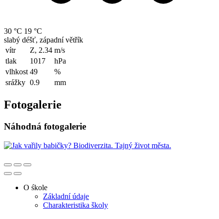
30 °C
19 °C
slabý déšť, západní větřík
vítr
Z, 2.34
m/s
tlak
1017
hPa
vlhkost
49
%
srážky
0.9
mm
Fotogalerie
Náhodná fotogalerie
O śkole
Základní údaje
Charakteristika školy