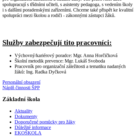
spolupracují s třídními učiteli, s asistenty pedagoga, s vedením školy
i s dalšími poradenskými zařízeními. Chceme také přispět ke kvalitní
spolupráci mezi školou a rodiči - zákonnými zástupci žáků.
Služby zabezpečují tito pracovníci:
Výchovný/kariérový poradce: Mgr. Anna Horčičková
Školní metodik prevence: Mgr. Lukáš Svoboda
Pracovník pro organizační záležitosti a tematiku nadaných
žáků: Ing. Radka Dyčková
Personální obsazení
Náplň činnosti ŠPP
Základní škola
Aktuality
Dokumenty
Doporučené pomůcky pro žáky
Důležité informace
EKOŠKOLA