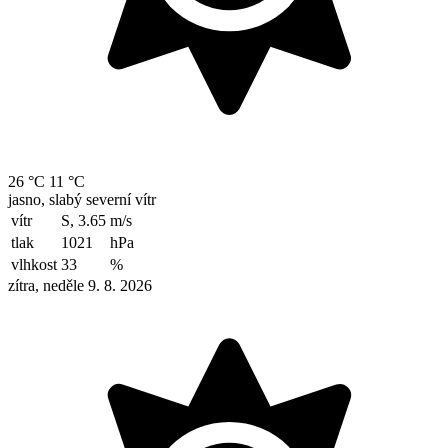
26 °C
11 °C
jasno, slabý severní vítr
vítr
S, 3.65
m/s
tlak
1021
hPa
vlhkost
33
%
zítra, neděle 9. 8. 2026