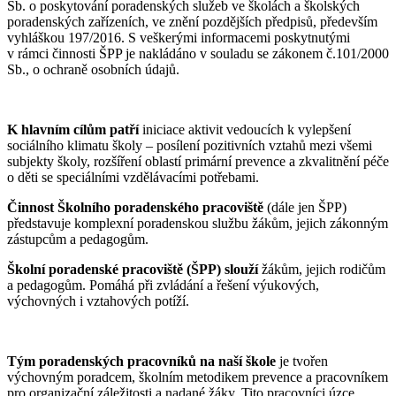
Sb. o poskytování poradenských služeb ve školách a školských
poradenských zařízeních, ve znění pozdějších předpisů, především
vyhláškou 197/2016. S veškerými informacemi poskytnutými
v rámci činnosti ŠPP je nakládáno v souladu se zákonem č.101/2000
Sb., o ochraně osobních údajů.
K hlavním cílům patří
iniciace aktivit vedoucích k vylepšení
sociálního klimatu školy – posílení pozitivních vztahů mezi všemi
subjekty školy, rozšíření oblastí primární prevence a zkvalitnění péče
o děti se speciálními vzdělávacími potřebami.
Činnost Školního poradenského pracoviště
(dále jen ŠPP)
představuje komplexní poradenskou službu žákům, jejich zákonným
zástupcům a pedagogům.
Školní poradenské pracoviště (ŠPP) slouží
žákům, jejich rodičům
a pedagogům. Pomáhá při zvládání a řešení výukových,
výchovných i vztahových potíží.
Tým poradenských pracovníků na naší škole
je tvořen
výchovným poradcem, školním metodikem prevence a pracovníkem
pro organizační záležitosti a nadané žáky. Tito pracovníci úzce