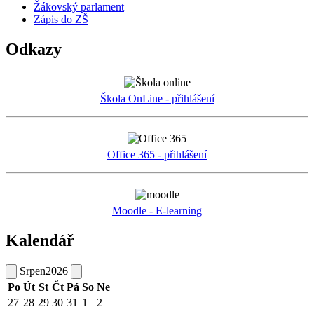
Žákovský parlament
Zápis do ZŠ
Odkazy
Škola OnLine - přihlášení
Office 365 - přihlášení
Moodle - E-learning
Kalendář
Srpen
2026
Po
Út
St
Čt
Pá
So
Ne
27
28
29
30
31
1
2