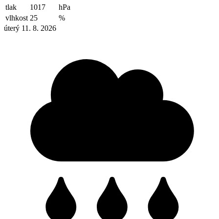
tlak
1017
hPa
vlhkost
25
%
úterý 11. 8. 2026