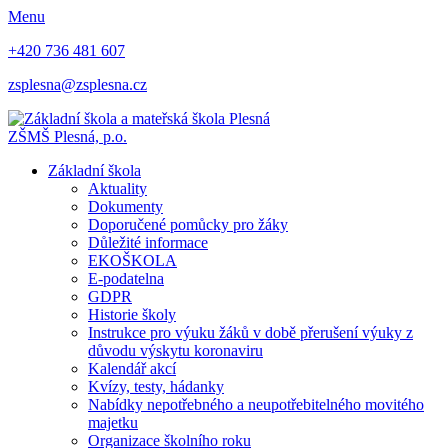
Menu
+420 736 481 607
zsplesna@zsplesna.cz
ZŠMŠ Plesná, p.o.
Základní škola
Aktuality
Dokumenty
Doporučené pomůcky pro žáky
Důležité informace
EKOŠKOLA
E-podatelna
GDPR
Historie školy
Instrukce pro výuku žáků v době přerušení výuky z
důvodu výskytu koronaviru
Kalendář akcí
Kvízy, testy, hádanky
Nabídky nepotřebného a neupotřebitelného movitého
majetku
Organizace školního roku