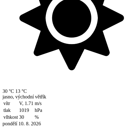
30 °C
13 °C
jasno, východní větřík
vítr
V, 1.71
m/s
tlak
1019
hPa
vlhkost
30
%
pondělí 10. 8. 2026