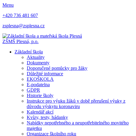
Menu
+420 736 481 607
zsplesna@zsplesna.cz
ZŠMŠ Plesná, p.o.
Základní škola
Aktuality
Dokumenty
Doporučené pomůcky pro žáky
Důležité informace
EKOŠKOLA
E-podatelna
GDPR
Historie školy
Instrukce pro výuku žáků v době přerušení výuky z
důvodu výskytu koronaviru
Kalendář akcí
Kvízy, testy, hádanky
Nabídky nepotřebného a neupotřebitelného movitého
majetku
Organizace školního roku