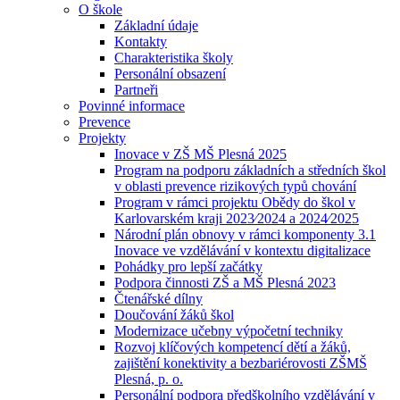
O škole
Základní údaje
Kontakty
Charakteristika školy
Personální obsazení
Partneři
Povinné informace
Prevence
Projekty
Inovace v ZŠ MŠ Plesná 2025
Program na podporu základních a středních škol
v oblasti prevence rizikových typů chování
Program v rámci projektu Obědy do škol v
Karlovarském kraji 2023⁄2024 a 2024⁄2025
Národní plán obnovy v rámci komponenty 3.1
Inovace ve vzdělávání v kontextu digitalizace
Pohádky pro lepší začátky
Podpora činnosti ZŠ a MŠ Plesná 2023
Čtenářské dílny
Doučování žáků škol
Modernizace učebny výpočetní techniky
Rozvoj klíčových kompetencí dětí a žáků,
zajištění konektivity a bezbariérovosti ZŠMŠ
Plesná, p. o.
Personální podpora předškolního vzdělávání v