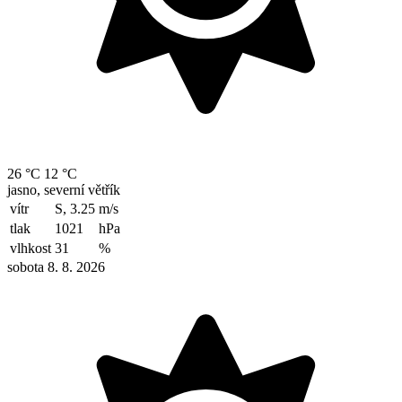
26 °C
12 °C
jasno, severní větřík
vítr
S, 3.25
m/s
tlak
1021
hPa
vlhkost
31
%
sobota 8. 8. 2026