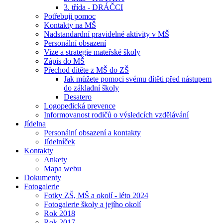
3. třída - DRÁČCI
Potřebuji pomoc
Kontakty na MŠ
Nadstandardní pravidelné aktivity v MŠ
Personální obsazení
Vize a strategie mateřské školy
Zápis do MŠ
Přechod dítěte z MŠ do ZŠ
Jak můžete pomoci svému dítěti před nástupem
do základní školy
Desatero
Logopedická prevence
Informovanost rodičů o výsledcích vzdělávání
Jídelna
Personální obsazení a kontakty
Jídelníček
Kontakty
Ankety
Mapa webu
Dokumenty
Fotogalerie
Fotky ZŠ, MŠ a okolí - léto 2024
Fotogalerie školy a jejího okolí
Rok 2018
Rok 2017