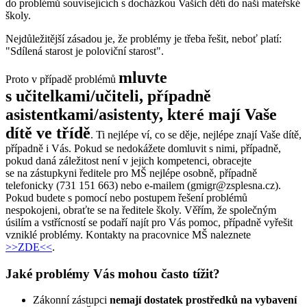
do problémů souvisejících s docházkou Vašich dětí do naší mateřské
školy.
Nejdůležitější zásadou je, že problémy je třeba řešit, neboť platí:
"Sdílená starost je poloviční starost".
mluvte
Proto v případě problémů
s učitelkami/učiteli, případně
asistentkami/asistenty, které mají Vaše
dítě ve třídě
. Ti nejlépe ví, co se děje, nejlépe znají Vaše dítě,
případně i Vás. Pokud se nedokážete domluvit s nimi, případně,
pokud daná záležitost není v jejich kompetenci, obracejte
se na zástupkyni ředitele pro MŠ nejlépe osobně, případně
telefonicky (731 151 663) nebo e-mailem (gmigr@zsplesna.cz).
Pokud budete s pomocí nebo postupem řešení problémů
nespokojeni, obraťte se na ředitele školy. Věřím, že společným
úsilím a vstřícností se podaří najít pro Vás pomoc, případně vyřešit
vzniklé problémy. Kontakty na pracovnice MŠ naleznete
>>ZDE<<
.
Jaké problémy Vás mohou často tížit?
Zákonní zástupci
nemají dostatek prostředků na vybavení