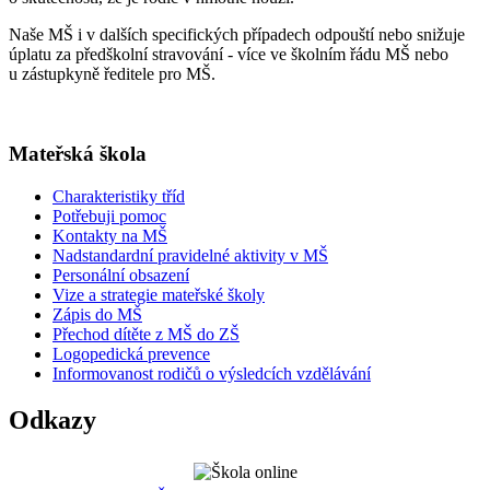
Naše MŠ i v dalších specifických případech odpouští nebo snižuje
úplatu za předškolní stravování - více ve školním řádu MŠ nebo
u zástupkyně ředitele pro MŠ.
Mateřská škola
Charakteristiky tříd
Potřebuji pomoc
Kontakty na MŠ
Nadstandardní pravidelné aktivity v MŠ
Personální obsazení
Vize a strategie mateřské školy
Zápis do MŠ
Přechod dítěte z MŠ do ZŠ
Logopedická prevence
Informovanost rodičů o výsledcích vzdělávání
Odkazy