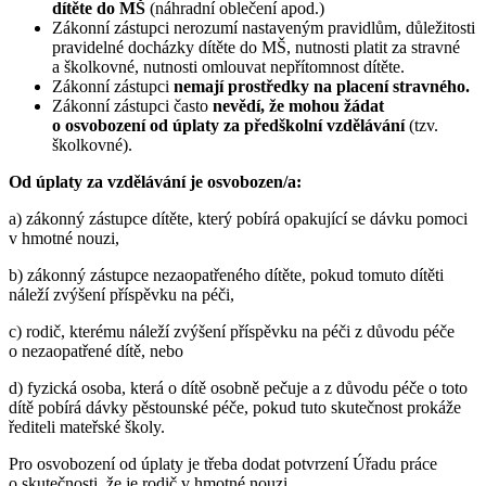
dítěte do MŠ
(náhradní oblečení apod.)
Zákonní zástupci nerozumí nastaveným pravidlům, důležitosti
pravidelné docházky dítěte do MŠ, nutnosti platit za stravné
a školkovné, nutnosti omlouvat nepřítomnost dítěte.
Zákonní zástupci
nemají prostředky na placení stravného.
Zákonní zástupci často
nevědí, že mohou žádat
o osvobození od úplaty za předškolní vzdělávání
(tzv.
školkovné).
Od úplaty za vzdělávání je osvobozen/a:
a) zákonný zástupce dítěte, který pobírá opakující se dávku pomoci
v hmotné nouzi,
b) zákonný zástupce nezaopatřeného dítěte, pokud tomuto dítěti
náleží zvýšení příspěvku na péči,
c) rodič, kterému náleží zvýšení příspěvku na péči z důvodu péče
o nezaopatřené dítě, nebo
d) fyzická osoba, která o dítě osobně pečuje a z důvodu péče o toto
dítě pobírá dávky pěstounské péče, pokud tuto skutečnost prokáže
řediteli mateřské školy.
Pro osvobození od úplaty je třeba dodat potvrzení Úřadu práce
o skutečnosti, že je rodič v hmotné nouzi.