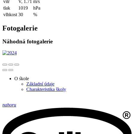
vítr
V, 1.71
m/s
tlak
1019
hPa
vlhkost
30
%
Fotogalerie
Náhodná fotogalerie
O śkole
Základní údaje
Charakteristika školy
nahoru