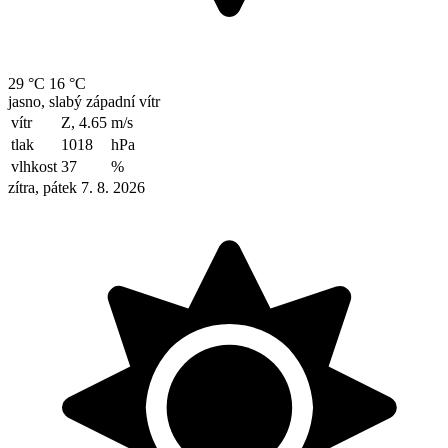
29 °C
16 °C
jasno, slabý západní vítr
vítr
Z, 4.65
m/s
tlak
1018
hPa
vlhkost
37
%
zítra, pátek 7. 8. 2026