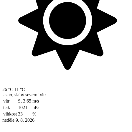
26 °C
11 °C
jasno, slabý severní vítr
vítr
S, 3.65
m/s
tlak
1021
hPa
vlhkost
33
%
neděle 9. 8. 2026