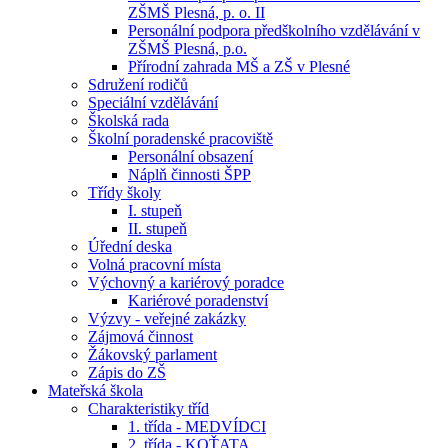
ZŠMŠ Plesná, p. o. II
Personální podpora předškolního vzdělávání v
ZŠMŠ Plesná, p.o.
Přírodní zahrada MŠ a ZŠ v Plesné
Sdružení rodičů
Speciální vzdělávání
Školská rada
Školní poradenské pracoviště
Personální obsazení
Náplň činnosti ŠPP
Třídy školy
I. stupeň
II. stupeň
Úřední deska
Volná pracovní místa
Výchovný a kariérový poradce
Kariérové poradenství
Výzvy - veřejné zakázky
Zájmová činnost
Žákovský parlament
Zápis do ZŠ
Mateřská škola
Charakteristiky tříd
1. třída - MEDVÍDCI
2. třída - KOŤATA