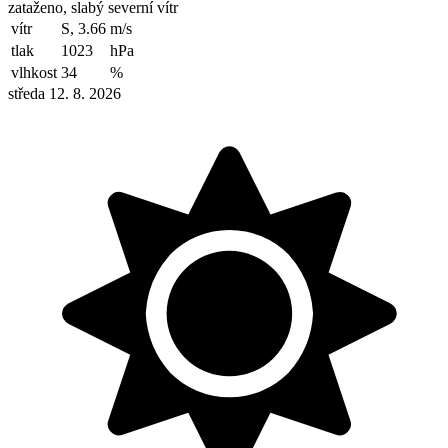
zataženo, slabý severní vítr
vítr
S, 3.66
m/s
tlak
1023
hPa
vlhkost
34
%
středa 12. 8. 2026