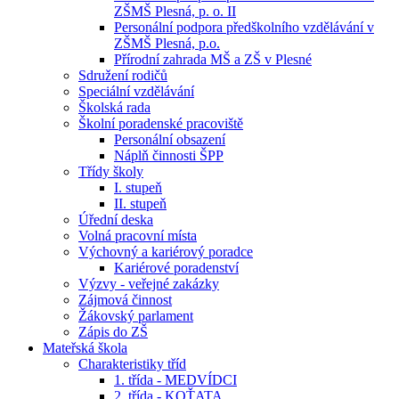
ZŠMŠ Plesná, p. o. II
Personální podpora předškolního vzdělávání v
ZŠMŠ Plesná, p.o.
Přírodní zahrada MŠ a ZŠ v Plesné
Sdružení rodičů
Speciální vzdělávání
Školská rada
Školní poradenské pracoviště
Personální obsazení
Náplň činnosti ŠPP
Třídy školy
I. stupeň
II. stupeň
Úřední deska
Volná pracovní místa
Výchovný a kariérový poradce
Kariérové poradenství
Výzvy - veřejné zakázky
Zájmová činnost
Žákovský parlament
Zápis do ZŠ
Mateřská škola
Charakteristiky tříd
1. třída - MEDVÍDCI
2. třída - KOŤATA