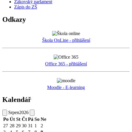
Žákovský parlament
Zápis do ZŠ
Odkazy
Škola OnLine - přihlášení
Office 365 - přihlášení
Moodle - E-learning
Kalendář
Srpen
2026
Po
Út
St
Čt
Pá
So
Ne
27
28
29
30
31
1
2