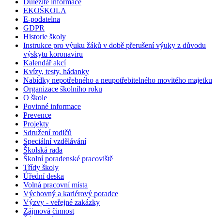
Důležité informace
EKOŠKOLA
E-podatelna
GDPR
Historie školy
Instrukce pro výuku žáků v době přerušení výuky z důvodu
výskytu koronaviru
Kalendář akcí
Kvízy, testy, hádanky
Nabídky nepotřebného a neupotřebitelného movitého majetku
Organizace školního roku
O škole
Povinné informace
Prevence
Projekty
Sdružení rodičů
Speciální vzdělávání
Školská rada
Školní poradenské pracoviště
Třídy školy
Úřední deska
Volná pracovní místa
Výchovný a kariérový poradce
Výzvy - veřejné zakázky
Zájmová činnost