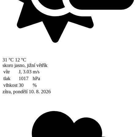
31 °C
12 °C
skoro jasno, jižní větřík
vítr
J, 3.03
m/s
tlak
1017
hPa
vlhkost
30
%
zítra, pondělí 10. 8. 2026