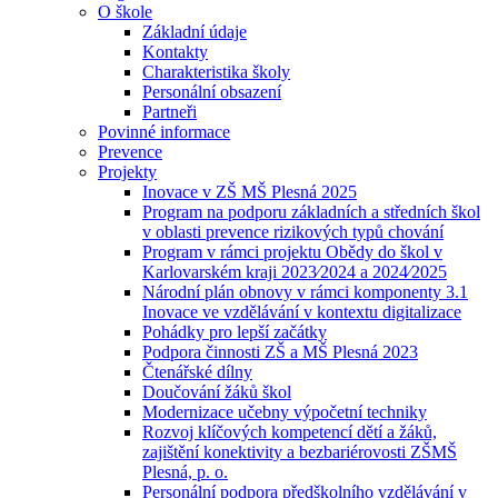
O škole
Základní údaje
Kontakty
Charakteristika školy
Personální obsazení
Partneři
Povinné informace
Prevence
Projekty
Inovace v ZŠ MŠ Plesná 2025
Program na podporu základních a středních škol
v oblasti prevence rizikových typů chování
Program v rámci projektu Obědy do škol v
Karlovarském kraji 2023⁄2024 a 2024⁄2025
Národní plán obnovy v rámci komponenty 3.1
Inovace ve vzdělávání v kontextu digitalizace
Pohádky pro lepší začátky
Podpora činnosti ZŠ a MŠ Plesná 2023
Čtenářské dílny
Doučování žáků škol
Modernizace učebny výpočetní techniky
Rozvoj klíčových kompetencí dětí a žáků,
zajištění konektivity a bezbariérovosti ZŠMŠ
Plesná, p. o.
Personální podpora předškolního vzdělávání v