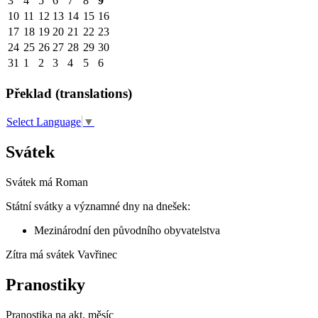
3
4
5
6
7
8
9
10
11
12
13
14
15
16
17
18
19
20
21
22
23
24
25
26
27
28
29
30
31
1
2
3
4
5
6
Překlad (translations)
Select Language
▼
Svátek
Svátek má
Roman
Státní svátky a významné dny na dnešek:
Mezinárodní den původního obyvatelstva
Zítra má svátek
Vavřinec
Pranostiky
Pranostika na akt. měsíc