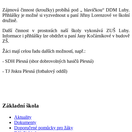
Zájmová činnost (kroužky) probíhá pod „ hlavičkou“ DDM Luby.
Přihlášky je možné si vyzvednout u paní Jiřiny Lorenzové ve školní
družině.
Další činnost v prostorách naší školy vykonává ZUŠ Luby.
Informace i přihlášky lze obdržet u paní Jany Kočárníkové v budově
ZŠ.
Žáci mají celou řadu dalších možností, např.:
- SDH Plesná (sbor dobrovolných hasičů Plesná)
- TJ Jiskra Plesná (fotbalový oddíl)
Základní škola
Aktuality
Dokumenty
Doporučené pomůcky pro žáky