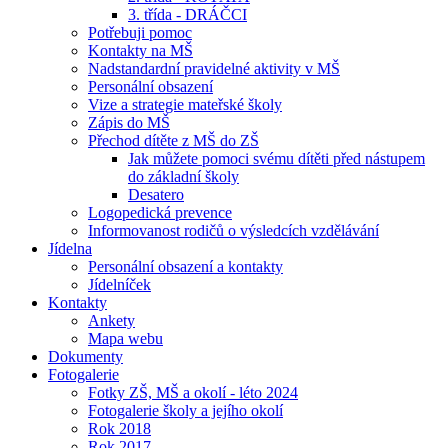
3. třída - DRÁČCI
Potřebuji pomoc
Kontakty na MŠ
Nadstandardní pravidelné aktivity v MŠ
Personální obsazení
Vize a strategie mateřské školy
Zápis do MŠ
Přechod dítěte z MŠ do ZŠ
Jak můžete pomoci svému dítěti před nástupem
do základní školy
Desatero
Logopedická prevence
Informovanost rodičů o výsledcích vzdělávání
Jídelna
Personální obsazení a kontakty
Jídelníček
Kontakty
Ankety
Mapa webu
Dokumenty
Fotogalerie
Fotky ZŠ, MŠ a okolí - léto 2024
Fotogalerie školy a jejího okolí
Rok 2018
Rok 2017