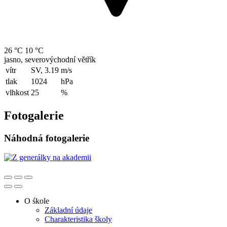
26 °C
10 °C
jasno, severovýchodní větřík
vítr
SV, 3.19
m/s
tlak
1024
hPa
vlhkost
25
%
Fotogalerie
Náhodná fotogalerie
O śkole
Základní údaje
Charakteristika školy