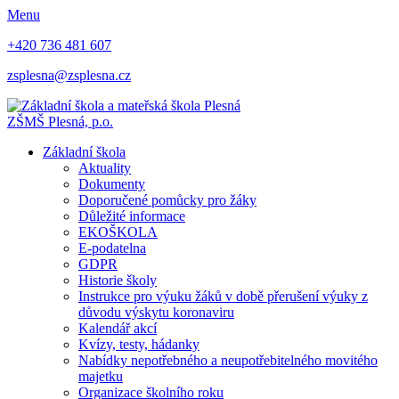
Menu
+420 736 481 607
zsplesna@zsplesna.cz
ZŠMŠ Plesná, p.o.
Základní škola
Aktuality
Dokumenty
Doporučené pomůcky pro žáky
Důležité informace
EKOŠKOLA
E-podatelna
GDPR
Historie školy
Instrukce pro výuku žáků v době přerušení výuky z
důvodu výskytu koronaviru
Kalendář akcí
Kvízy, testy, hádanky
Nabídky nepotřebného a neupotřebitelného movitého
majetku
Organizace školního roku