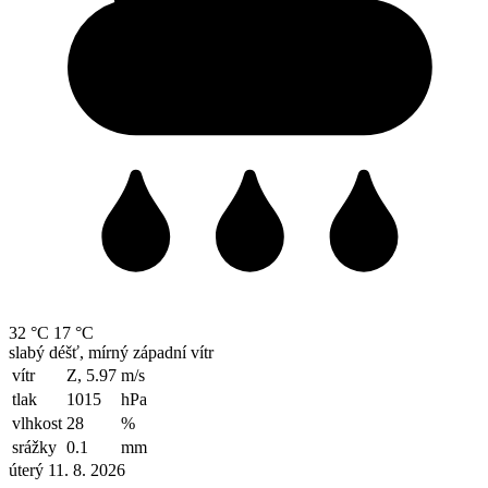
32 °C
17 °C
slabý déšť, mírný západní vítr
vítr
Z, 5.97
m/s
tlak
1015
hPa
vlhkost
28
%
srážky
0.1
mm
úterý 11. 8. 2026