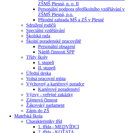
ZŠMŠ Plesná, p. o. II
Personální podpora předškolního vzdělávání v
ZŠMŠ Plesná, p.o.
Přírodní zahrada MŠ a ZŠ v Plesné
Sdružení rodičů
Speciální vzdělávání
Školská rada
Školní poradenské pracoviště
Personální obsazení
Náplň činnosti ŠPP
Třídy školy
I. stupeň
II. stupeň
Úřední deska
Volná pracovní místa
Výchovný a kariérový poradce
Kariérové poradenství
Výzvy - veřejné zakázky
Zájmová činnost
Žákovský parlament
Zápis do ZŠ
Mateřská škola
Charakteristiky tříd
1. třída - MEDVÍDCI
2. třída - KOŤATA