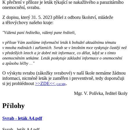
K přečtení v příloze je leták týkající se nakažlivého a parazitárního
onemocnění, svrabu.
Z dopisu, který 31. 5. 2023 přišel z odboru školství, mládeže
a tělovýchovy našeho kraje:
"Vážená paní ředitelko, vážený pane řediteli,
v příloze Vám zasíláme informační leták k bohužel aktuálnímu tématu
v mnoha rodinách i zařízeních. Svrab se v letošním roce vyskytuje častěji než
v předešlých letech a je dobré mít informace, co dělat, když se s tímto
onemocněním setkáme. Leták poskytuje základní informace o onemocnění
a způsobu léčby ..."
O výskytu svrabu (zákožky svrabové) v naší škole nemáme žádnou
informaci, nicméně leták je zaměřen i preventivně, tedy doporučuji
si jej prohlédnout
>>ZDE<<
.
(2.82 MB)
Mgr. V. Polívka, ředitel školy
Přílohy
Svrab - leták A4.pdf
Svrab - leták A4.pdf