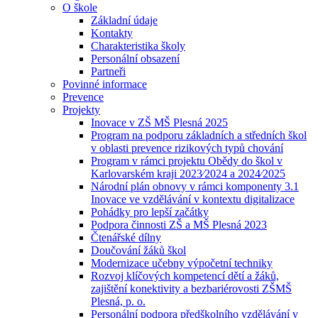
O škole
Základní údaje
Kontakty
Charakteristika školy
Personální obsazení
Partneři
Povinné informace
Prevence
Projekty
Inovace v ZŠ MŠ Plesná 2025
Program na podporu základních a středních škol
v oblasti prevence rizikových typů chování
Program v rámci projektu Obědy do škol v
Karlovarském kraji 2023⁄2024 a 2024⁄2025
Národní plán obnovy v rámci komponenty 3.1
Inovace ve vzdělávání v kontextu digitalizace
Pohádky pro lepší začátky
Podpora činnosti ZŠ a MŠ Plesná 2023
Čtenářské dílny
Doučování žáků škol
Modernizace učebny výpočetní techniky
Rozvoj klíčových kompetencí dětí a žáků,
zajištění konektivity a bezbariérovosti ZŠMŠ
Plesná, p. o.
Personální podpora předškolního vzdělávání v