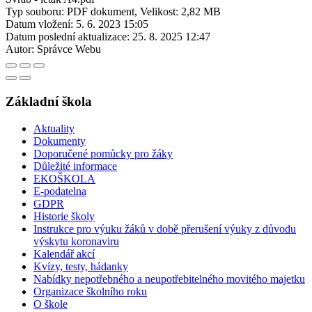
Typ souboru: PDF dokument, Velikost: 2,82 MB
Datum vložení:
5. 6. 2023 15:05
Datum poslední aktualizace:
25. 8. 2025 12:47
Autor:
Správce Webu
Základní škola
Aktuality
Dokumenty
Doporučené pomůcky pro žáky
Důležité informace
EKOŠKOLA
E-podatelna
GDPR
Historie školy
Instrukce pro výuku žáků v době přerušení výuky z důvodu
výskytu koronaviru
Kalendář akcí
Kvízy, testy, hádanky
Nabídky nepotřebného a neupotřebitelného movitého majetku
Organizace školního roku
O škole