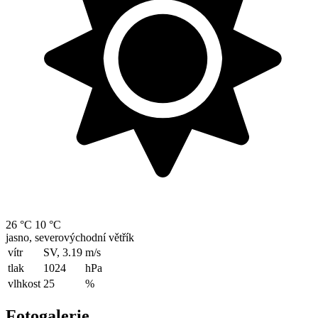
26 °C
10 °C
jasno, severovýchodní větřík
vítr
SV, 3.19
m/s
tlak
1024
hPa
vlhkost
25
%
Fotogalerie