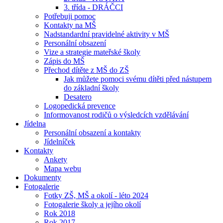
3. třída - DRÁČCI
Potřebuji pomoc
Kontakty na MŠ
Nadstandardní pravidelné aktivity v MŠ
Personální obsazení
Vize a strategie mateřské školy
Zápis do MŠ
Přechod dítěte z MŠ do ZŠ
Jak můžete pomoci svému dítěti před nástupem
do základní školy
Desatero
Logopedická prevence
Informovanost rodičů o výsledcích vzdělávání
Jídelna
Personální obsazení a kontakty
Jídelníček
Kontakty
Ankety
Mapa webu
Dokumenty
Fotogalerie
Fotky ZŠ, MŠ a okolí - léto 2024
Fotogalerie školy a jejího okolí
Rok 2018
Rok 2017