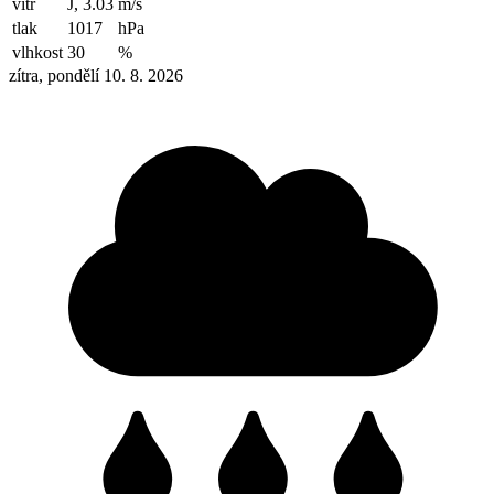
vítr
J, 3.03
m/s
tlak
1017
hPa
vlhkost
30
%
zítra, pondělí 10. 8. 2026