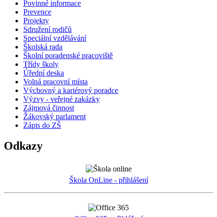
Povinné informace
Prevence
Projekty
Sdružení rodičů
Speciální vzdělávání
Školská rada
Školní poradenské pracoviště
Třídy školy
Úřední deska
Volná pracovní místa
Výchovný a kariérový poradce
Výzvy - veřejné zakázky
Zájmová činnost
Žákovský parlament
Zápis do ZŠ
Odkazy
Škola OnLine - přihlášení