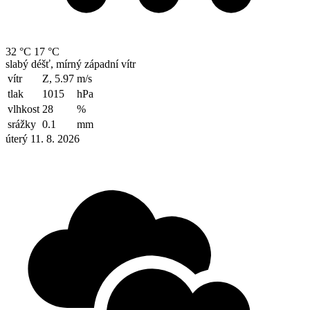
32 °C
17 °C
slabý déšť, mírný západní vítr
vítr
Z, 5.97
m/s
tlak
1015
hPa
vlhkost
28
%
srážky
0.1
mm
úterý 11. 8. 2026