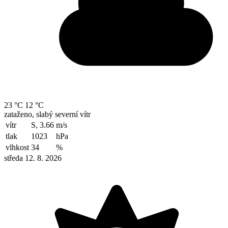
23 °C
12 °C
zataženo, slabý severní vítr
vítr
S, 3.66
m/s
tlak
1023
hPa
vlhkost
34
%
středa 12. 8. 2026