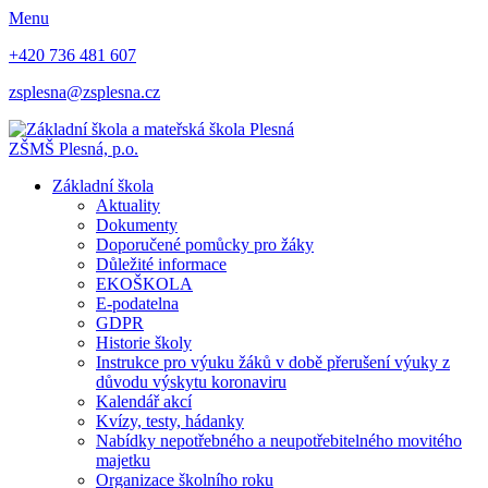
Menu
+420 736 481 607
zsplesna@zsplesna.cz
ZŠMŠ Plesná, p.o.
Základní škola
Aktuality
Dokumenty
Doporučené pomůcky pro žáky
Důležité informace
EKOŠKOLA
E-podatelna
GDPR
Historie školy
Instrukce pro výuku žáků v době přerušení výuky z
důvodu výskytu koronaviru
Kalendář akcí
Kvízy, testy, hádanky
Nabídky nepotřebného a neupotřebitelného movitého
majetku
Organizace školního roku