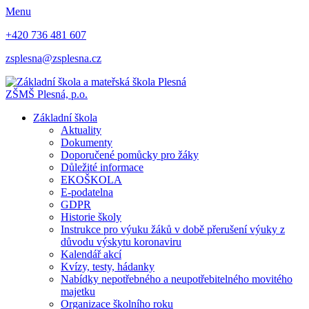
Menu
+420 736 481 607
zsplesna@zsplesna.cz
ZŠMŠ Plesná, p.o.
Základní škola
Aktuality
Dokumenty
Doporučené pomůcky pro žáky
Důležité informace
EKOŠKOLA
E-podatelna
GDPR
Historie školy
Instrukce pro výuku žáků v době přerušení výuky z
důvodu výskytu koronaviru
Kalendář akcí
Kvízy, testy, hádanky
Nabídky nepotřebného a neupotřebitelného movitého
majetku
Organizace školního roku