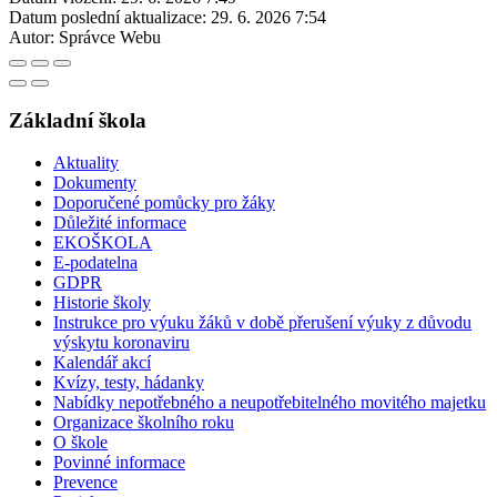
Datum poslední aktualizace:
29. 6. 2026 7:54
Autor:
Správce Webu
Základní škola
Aktuality
Dokumenty
Doporučené pomůcky pro žáky
Důležité informace
EKOŠKOLA
E-podatelna
GDPR
Historie školy
Instrukce pro výuku žáků v době přerušení výuky z důvodu
výskytu koronaviru
Kalendář akcí
Kvízy, testy, hádanky
Nabídky nepotřebného a neupotřebitelného movitého majetku
Organizace školního roku
O škole
Povinné informace
Prevence