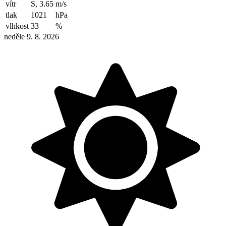
vítr
S, 3.65
m/s
tlak
1021
hPa
vlhkost
33
%
neděle 9. 8. 2026