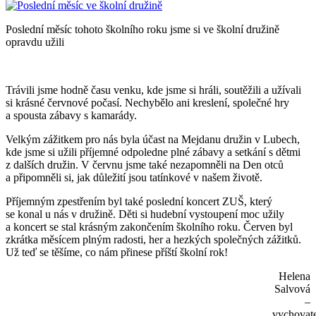
Poslední měsíc tohoto školního roku jsme si ve školní družině
opravdu užili
Trávili jsme hodně času venku, kde jsme si hráli, soutěžili a užívali
si krásné červnové počasí. Nechybělo ani kreslení, společné hry
a spousta zábavy s kamarády.
Velkým zážitkem pro nás byla účast na Mejdanu družin v Lubech,
kde jsme si užili příjemné odpoledne plné zábavy a setkání s dětmi
z dalších družin. V červnu jsme také nezapomněli na Den otců
a připomněli si, jak důležití jsou tatínkové v našem životě.
Příjemným zpestřením byl také poslední koncert ZUŠ, který
se konal u nás v družině. Děti si hudební vystoupení moc užily
a koncert se stal krásným zakončením školního roku. Červen byl
zkrátka měsícem plným radosti, her a hezkých společných zážitků.
Už teď se těšíme, co nám přinese příští školní rok!
Helena
Salvová
–
vychovat