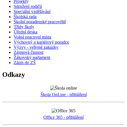
Projekty
Sdružení rodičů
Speciální vzdělávání
Školská rada
Školní poradenské pracoviště
Třídy školy
Úřední deska
Volná pracovní místa
Výchovný a kariérový poradce
Výzvy - veřejné zakázky
Zájmová činnost
Žákovský parlament
Zápis do ZŠ
Odkazy
Škola OnLine - přihlášení
Office 365 - přihlášení