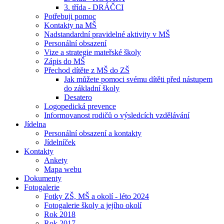
3. třída - DRÁČCI
Potřebuji pomoc
Kontakty na MŠ
Nadstandardní pravidelné aktivity v MŠ
Personální obsazení
Vize a strategie mateřské školy
Zápis do MŠ
Přechod dítěte z MŠ do ZŠ
Jak můžete pomoci svému dítěti před nástupem
do základní školy
Desatero
Logopedická prevence
Informovanost rodičů o výsledcích vzdělávání
Jídelna
Personální obsazení a kontakty
Jídelníček
Kontakty
Ankety
Mapa webu
Dokumenty
Fotogalerie
Fotky ZŠ, MŠ a okolí - léto 2024
Fotogalerie školy a jejího okolí
Rok 2018
Rok 2017