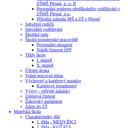
ZŠMŠ Plesná, p. o. II
Personální podpora předškolního vzdělávání v
ZŠMŠ Plesná, p.o.
Přírodní zahrada MŠ a ZŠ v Plesné
Sdružení rodičů
Speciální vzdělávání
Školská rada
Školní poradenské pracoviště
Personální obsazení
Náplň činnosti ŠPP
Třídy školy
I. stupeň
II. stupeň
Úřední deska
Volná pracovní místa
Výchovný a kariérový poradce
Kariérové poradenství
Výzvy - veřejné zakázky
Zájmová činnost
Žákovský parlament
Zápis do ZŠ
Mateřská škola
Charakteristiky tříd
1. třída - MEDVÍDCI
2. třída - KOŤATA