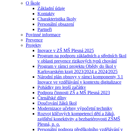
O škole
Základní údaje
Kontakty
Charakteristika školy
Personální obsazení
Partneři
Povinné informace
Prevence
Projekty
Inovace v ZŠ MŠ Plesná 2025
Program na podporu základních a středních škol
v oblasti prevence rizikových typů chování
Program v rámci projektu Obědy do škol v
Karlovarském kraji 2023⁄2024 a 2024⁄2025
Národní plán obnovy v rámci komponenty 3.1
Inovace ve vzdělávání v kontextu digitalizace
Pohádky pro lepší začátky
Podpora činnosti ZŠ a MŠ Plesná 2023
Čtenářské dílny
Doučování žáků škol
Modernizace učebny výpočetní techniky
Rozvoj klíčových kompetencí dětí a žáků,
zajištění konektivity a bezbariérovosti ZŠMŠ
Plesná, p. o.
Personální podpora předškolního vzdělávání v