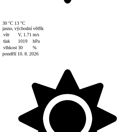
30 °C
13 °C
jasno, východní větřík
vítr
V, 1.71
m/s
tlak
1019
hPa
vlhkost
30
%
pondělí 10. 8. 2026