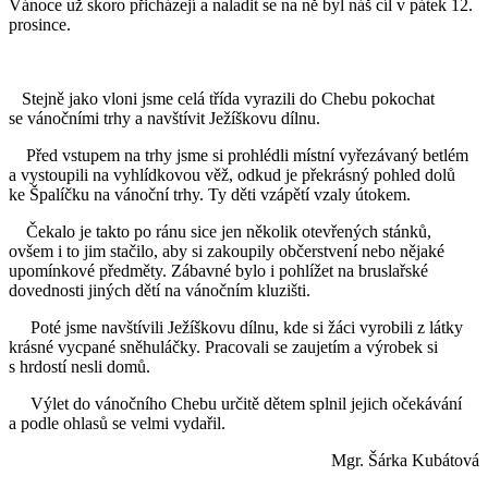
Vánoce už skoro přicházejí a naladit se na ně byl náš cíl v pátek 12.
prosince.
Stejně jako vloni jsme celá třída vyrazili do Chebu pokochat
se vánočními trhy a navštívit Ježíškovu dílnu.
Před vstupem na trhy jsme si prohlédli místní vyřezávaný betlém
a vystoupili na vyhlídkovou věž, odkud je překrásný pohled dolů
ke Špalíčku na vánoční trhy. Ty děti vzápětí vzaly útokem.
Čekalo je takto po ránu sice jen několik otevřených stánků,
ovšem i to jim stačilo, aby si zakoupily občerstvení nebo nějaké
upomínkové předměty. Zábavné bylo i pohlížet na bruslařské
dovednosti jiných dětí na vánočním kluzišti.
Poté jsme navštívili Ježíškovu dílnu, kde si žáci vyrobili z látky
krásné vycpané sněhuláčky. Pracovali se zaujetím a výrobek si
s hrdostí nesli domů.
Výlet do vánočního Chebu určitě dětem splnil jejich očekávání
a podle ohlasů se velmi vydařil.
Mgr. Šárka Kubátová