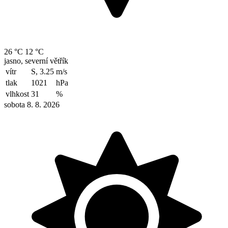
26 °C
12 °C
jasno, severní větřík
vítr
S, 3.25
m/s
tlak
1021
hPa
vlhkost
31
%
sobota 8. 8. 2026