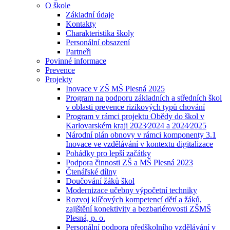
O škole
Základní údaje
Kontakty
Charakteristika školy
Personální obsazení
Partneři
Povinné informace
Prevence
Projekty
Inovace v ZŠ MŠ Plesná 2025
Program na podporu základních a středních škol
v oblasti prevence rizikových typů chování
Program v rámci projektu Obědy do škol v
Karlovarském kraji 2023⁄2024 a 2024⁄2025
Národní plán obnovy v rámci komponenty 3.1
Inovace ve vzdělávání v kontextu digitalizace
Pohádky pro lepší začátky
Podpora činnosti ZŠ a MŠ Plesná 2023
Čtenářské dílny
Doučování žáků škol
Modernizace učebny výpočetní techniky
Rozvoj klíčových kompetencí dětí a žáků,
zajištění konektivity a bezbariérovosti ZŠMŠ
Plesná, p. o.
Personální podpora předškolního vzdělávání v