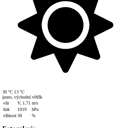
30 °C
13 °C
jasno, východní větřík
vítr
V, 1.71
m/s
tlak
1019
hPa
vlhkost
30
%