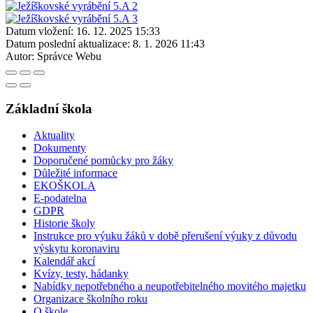
Datum vložení:
16. 12. 2025 15:33
Datum poslední aktualizace:
8. 1. 2026 11:43
Autor:
Správce Webu
Základní škola
Aktuality
Dokumenty
Doporučené pomůcky pro žáky
Důležité informace
EKOŠKOLA
E-podatelna
GDPR
Historie školy
Instrukce pro výuku žáků v době přerušení výuky z důvodu
výskytu koronaviru
Kalendář akcí
Kvízy, testy, hádanky
Nabídky nepotřebného a neupotřebitelného movitého majetku
Organizace školního roku
O škole