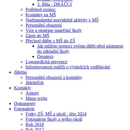
3. třída - DRÁČCI
Potřebuji pomoc
Kontakty na MŠ
Nadstandardní pravidelné aktivity v MŠ
Personální obsazení
Vize a strategie mateřské školy
Zápis do MŠ
Přechod dítěte z MŠ do ZŠ
Jak můžete pomoci svému dítěti před nástupem
do základní školy
Desatero
Logopedická prevence
Informovanost rodičů o výsledcích vzdělávání
Jídelna
Personální obsazení a kontakty
Jídelníček
Kontakty
Ankety
Mapa webu
Dokumenty
Fotogalerie
Fotky ZŠ, MŠ a okolí - léto 2024
Fotogalerie školy a jejího okolí
Rok 2018
Rok 2017