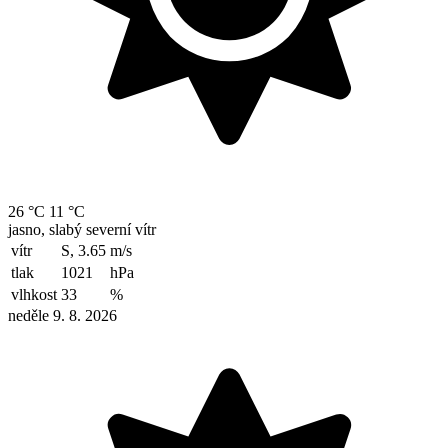
26 °C
11 °C
jasno, slabý severní vítr
vítr
S, 3.65
m/s
tlak
1021
hPa
vlhkost
33
%
neděle 9. 8. 2026