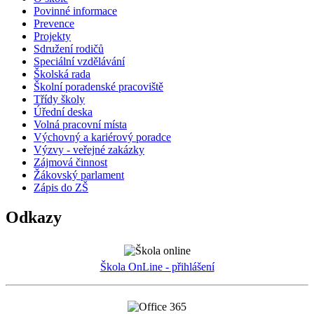
Povinné informace
Prevence
Projekty
Sdružení rodičů
Speciální vzdělávání
Školská rada
Školní poradenské pracoviště
Třídy školy
Úřední deska
Volná pracovní místa
Výchovný a kariérový poradce
Výzvy - veřejné zakázky
Zájmová činnost
Žákovský parlament
Zápis do ZŠ
Odkazy
Škola OnLine - přihlášení