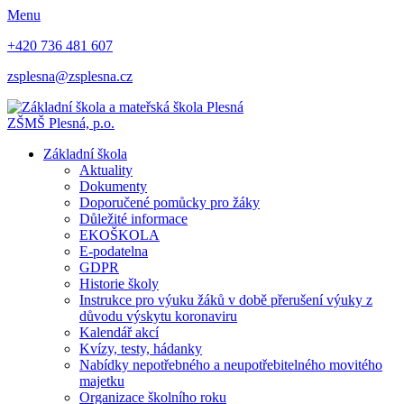
Menu
+420 736 481 607
zsplesna@zsplesna.cz
ZŠMŠ Plesná, p.o.
Základní škola
Aktuality
Dokumenty
Doporučené pomůcky pro žáky
Důležité informace
EKOŠKOLA
E-podatelna
GDPR
Historie školy
Instrukce pro výuku žáků v době přerušení výuky z
důvodu výskytu koronaviru
Kalendář akcí
Kvízy, testy, hádanky
Nabídky nepotřebného a neupotřebitelného movitého
majetku
Organizace školního roku