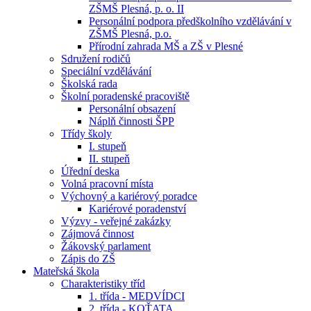
ZŠMŠ Plesná, p. o. II
Personální podpora předškolního vzdělávání v
ZŠMŠ Plesná, p.o.
Přírodní zahrada MŠ a ZŠ v Plesné
Sdružení rodičů
Speciální vzdělávání
Školská rada
Školní poradenské pracoviště
Personální obsazení
Náplň činnosti ŠPP
Třídy školy
I. stupeň
II. stupeň
Úřední deska
Volná pracovní místa
Výchovný a kariérový poradce
Kariérové poradenství
Výzvy - veřejné zakázky
Zájmová činnost
Žákovský parlament
Zápis do ZŠ
Mateřská škola
Charakteristiky tříd
1. třída - MEDVÍDCI
2. třída - KOŤATA