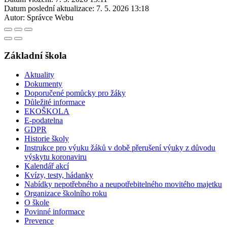
Datum poslední aktualizace:
7. 5. 2026 13:18
Autor:
Správce Webu
Základní škola
Aktuality
Dokumenty
Doporučené pomůcky pro žáky
Důležité informace
EKOŠKOLA
E-podatelna
GDPR
Historie školy
Instrukce pro výuku žáků v době přerušení výuky z důvodu
výskytu koronaviru
Kalendář akcí
Kvízy, testy, hádanky
Nabídky nepotřebného a neupotřebitelného movitého majetku
Organizace školního roku
O škole
Povinné informace
Prevence