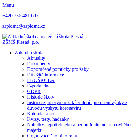
Menu
+420 736 481 607
zsplesna@zsplesna.cz
ZŠMŠ Plesná, p.o.
Základní škola
Aktuality
Dokumenty
Doporučené pomůcky pro žáky
Důležité informace
EKOŠKOLA
E-podatelna
GDPR
Historie školy
Instrukce pro výuku žáků v době přerušení výuky z
důvodu výskytu koronaviru
Kalendář akcí
Kvízy, testy, hádanky
Nabídky nepotřebného a neupotřebitelného movitého
majetku
Organizace školního roku