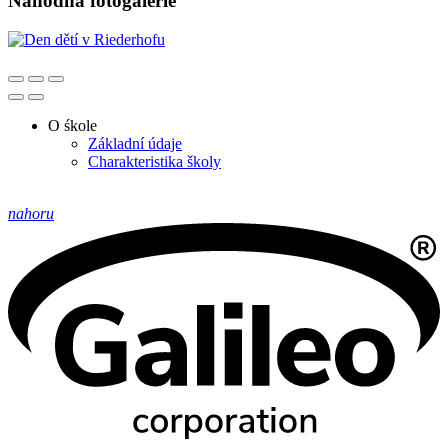
Náhodná fotogalerie
O śkole
Základní údaje
Charakteristika školy
nahoru