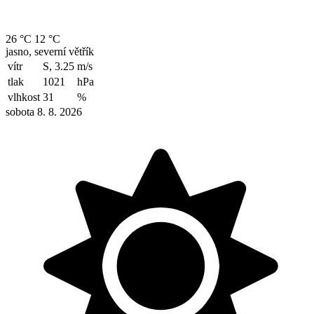
26 °C
12 °C
jasno, severní větřík
vítr
S, 3.25
m/s
tlak
1021
hPa
vlhkost
31
%
sobota 8. 8. 2026