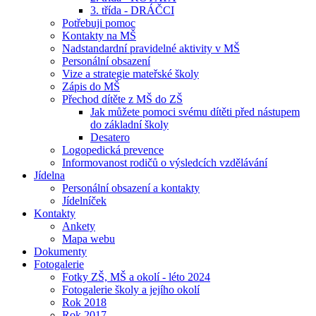
3. třída - DRÁČCI
Potřebuji pomoc
Kontakty na MŠ
Nadstandardní pravidelné aktivity v MŠ
Personální obsazení
Vize a strategie mateřské školy
Zápis do MŠ
Přechod dítěte z MŠ do ZŠ
Jak můžete pomoci svému dítěti před nástupem
do základní školy
Desatero
Logopedická prevence
Informovanost rodičů o výsledcích vzdělávání
Jídelna
Personální obsazení a kontakty
Jídelníček
Kontakty
Ankety
Mapa webu
Dokumenty
Fotogalerie
Fotky ZŠ, MŠ a okolí - léto 2024
Fotogalerie školy a jejího okolí
Rok 2018
Rok 2017