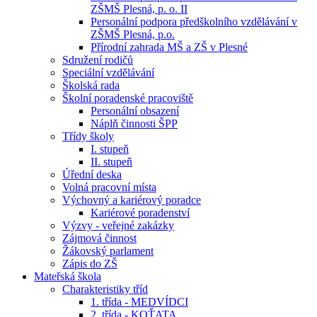
ZŠMŠ Plesná, p. o. II
Personální podpora předškolního vzdělávání v
ZŠMŠ Plesná, p.o.
Přírodní zahrada MŠ a ZŠ v Plesné
Sdružení rodičů
Speciální vzdělávání
Školská rada
Školní poradenské pracoviště
Personální obsazení
Náplň činnosti ŠPP
Třídy školy
I. stupeň
II. stupeň
Úřední deska
Volná pracovní místa
Výchovný a kariérový poradce
Kariérové poradenství
Výzvy - veřejné zakázky
Zájmová činnost
Žákovský parlament
Zápis do ZŠ
Mateřská škola
Charakteristiky tříd
1. třída - MEDVÍDCI
2. třída - KOŤATA