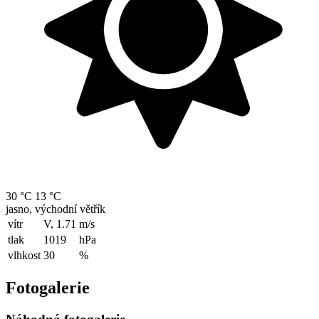
30 °C
13 °C
jasno, východní větřík
vítr
V, 1.71
m/s
tlak
1019
hPa
vlhkost
30
%
Fotogalerie