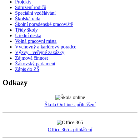
Projekty
Sdružení rodičů
Speciální vzdělávání
Školská rada
Školní poradenské pracoviště
Třídy školy
Úřední deska
Volná pracovní místa
Výchovný a kariérový poradce
Výzvy - veřejné zakázky
Zájmová činnost
Žákovský parlament
Zápis do ZŠ
Odkazy
Škola OnLine - přihlášení
Office 365 - přihlášení