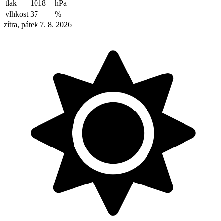
tlak
1018
hPa
vlhkost
37
%
zítra, pátek 7. 8. 2026