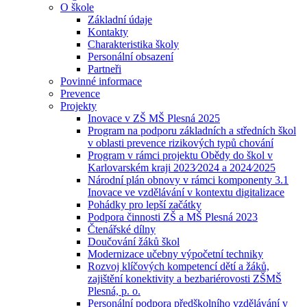
O škole
Základní údaje
Kontakty
Charakteristika školy
Personální obsazení
Partneři
Povinné informace
Prevence
Projekty
Inovace v ZŠ MŠ Plesná 2025
Program na podporu základních a středních škol
v oblasti prevence rizikových typů chování
Program v rámci projektu Obědy do škol v
Karlovarském kraji 2023⁄2024 a 2024⁄2025
Národní plán obnovy v rámci komponenty 3.1
Inovace ve vzdělávání v kontextu digitalizace
Pohádky pro lepší začátky
Podpora činnosti ZŠ a MŠ Plesná 2023
Čtenářské dílny
Doučování žáků škol
Modernizace učebny výpočetní techniky
Rozvoj klíčových kompetencí dětí a žáků,
zajištění konektivity a bezbariérovosti ZŠMŠ
Plesná, p. o.
Personální podpora předškolního vzdělávání v