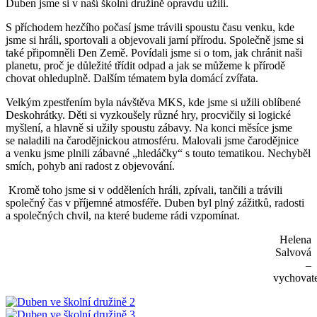
Duben jsme si v naší školní družině opravdu užili.
S příchodem hezčího počasí jsme trávili spoustu času venku, kde
jsme si hráli, sportovali a objevovali jarní přírodu. Společně jsme si
také připomněli Den Země. Povídali jsme si o tom, jak chránit naši
planetu, proč je důležité třídit odpad a jak se můžeme k přírodě
chovat ohleduplně. Dalším tématem byla domácí zvířata.
Velkým zpestřením byla návštěva MKS, kde jsme si užili oblíbené
Deskohrátky. Děti si vyzkoušely různé hry, procvičily si logické
myšlení, a hlavně si užily spoustu zábavy. Na konci měsíce jsme
se naladili na čarodějnickou atmosféru. Malovali jsme čarodějnice
a venku jsme plnili zábavné „hledáčky“ s touto tematikou. Nechyběl
smích, pohyb ani radost z objevování.
Kromě toho jsme si v odděleních hráli, zpívali, tančili a trávili
společný čas v příjemné atmosféře. Duben byl plný zážitků, radosti
a společných chvil, na které budeme rádi vzpomínat.
Helena
Salvová
–
vychovat