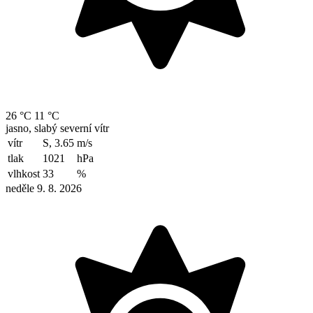
26 °C
11 °C
jasno, slabý severní vítr
vítr
S, 3.65
m/s
tlak
1021
hPa
vlhkost
33
%
neděle 9. 8. 2026