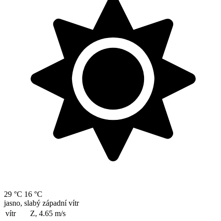
29 °C
16 °C
jasno, slabý západní vítr
vítr
Z, 4.65
m/s