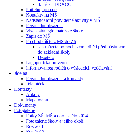
3. třída - DRÁČCI
Potřebuji pomoc
Kontakty na MŠ
Nadstandardní pravidelné aktivity v MŠ
Personální obsazení
Vize a strategie mateřské školy
Zápis do MŠ
Přechod dítěte z MŠ do ZŠ
Jak můžete pomoci svému dítěti před nástupem
do základní školy
Desatero
Logopedická prevence
Informovanost rodičů o výsledcích vzdělávání
Jídelna
Personální obsazení a kontakty
Jídelníček
Kontakty
Ankety
Mapa webu
Dokumenty
Fotogalerie
Fotky ZŠ, MŠ a okolí - léto 2024
Fotogalerie školy a jejího okolí
Rok 2018
Rok 2017