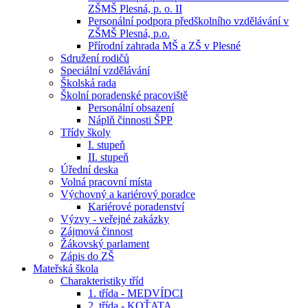
ZŠMŠ Plesná, p. o. II
Personální podpora předškolního vzdělávání v
ZŠMŠ Plesná, p.o.
Přírodní zahrada MŠ a ZŠ v Plesné
Sdružení rodičů
Speciální vzdělávání
Školská rada
Školní poradenské pracoviště
Personální obsazení
Náplň činnosti ŠPP
Třídy školy
I. stupeň
II. stupeň
Úřední deska
Volná pracovní místa
Výchovný a kariérový poradce
Kariérové poradenství
Výzvy - veřejné zakázky
Zájmová činnost
Žákovský parlament
Zápis do ZŠ
Mateřská škola
Charakteristiky tříd
1. třída - MEDVÍDCI
2. třída - KOŤATA