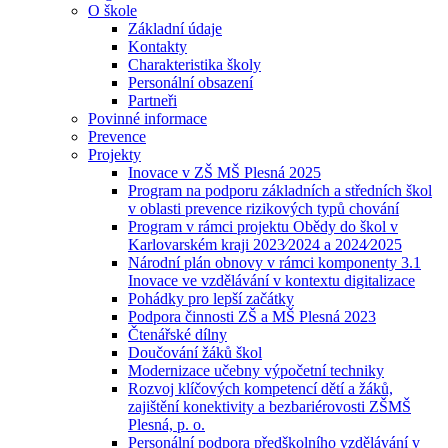
O škole
Základní údaje
Kontakty
Charakteristika školy
Personální obsazení
Partneři
Povinné informace
Prevence
Projekty
Inovace v ZŠ MŠ Plesná 2025
Program na podporu základních a středních škol
v oblasti prevence rizikových typů chování
Program v rámci projektu Obědy do škol v
Karlovarském kraji 2023⁄2024 a 2024⁄2025
Národní plán obnovy v rámci komponenty 3.1
Inovace ve vzdělávání v kontextu digitalizace
Pohádky pro lepší začátky
Podpora činnosti ZŠ a MŠ Plesná 2023
Čtenářské dílny
Doučování žáků škol
Modernizace učebny výpočetní techniky
Rozvoj klíčových kompetencí dětí a žáků,
zajištění konektivity a bezbariérovosti ZŠMŠ
Plesná, p. o.
Personální podpora předškolního vzdělávání v