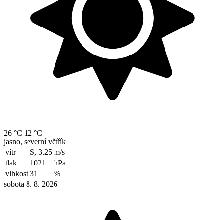
26 °C
12 °C
jasno, severní větřík
vítr
S, 3.25
m/s
tlak
1021
hPa
vlhkost
31
%
sobota 8. 8. 2026