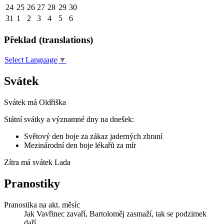
24
25
26
27
28
29
30
31
1
2
3
4
5
6
Překlad (translations)
Select Language
▼
Svátek
Svátek má
Oldřiška
Státní svátky a významné dny na dnešek:
Světový den boje za zákaz jaderných zbraní
Mezinárodní den boje lékařů za mír
Zítra má svátek
Lada
Pranostiky
Pranostika na akt. měsíc
Jak Vavřinec zavaří, Bartoloměj zasmaží, tak se podzimek
daří.