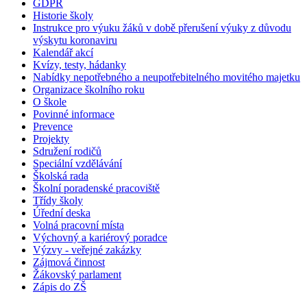
GDPR
Historie školy
Instrukce pro výuku žáků v době přerušení výuky z důvodu
výskytu koronaviru
Kalendář akcí
Kvízy, testy, hádanky
Nabídky nepotřebného a neupotřebitelného movitého majetku
Organizace školního roku
O škole
Povinné informace
Prevence
Projekty
Sdružení rodičů
Speciální vzdělávání
Školská rada
Školní poradenské pracoviště
Třídy školy
Úřední deska
Volná pracovní místa
Výchovný a kariérový poradce
Výzvy - veřejné zakázky
Zájmová činnost
Žákovský parlament
Zápis do ZŠ