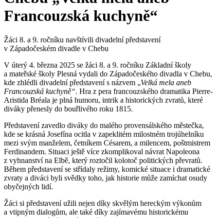
Francouzská kuchyně“
Žáci 8. a 9. ročníku navštívili divadelní představení
v Západočeském divadle v Chebu
V úterý 4. března 2025 se žáci 8. a 9. ročníku Základní školy
a mateřské školy Plesná vydali do Západočeského divadla v Chebu,
kde zhlédli divadelní představení s názvem „
Velká mela aneb
Francouzská kuchyně“
. Hra z pera francouzského dramatika Pierre-
Aristida Bréala je plná humoru, intrik a historických zvratů, které
diváky přenesly do bouřlivého roku 1815.
Představení zavedlo diváky do malého provensálského městečka,
kde se krásná Josefína ocitla v zapeklitém milostném trojúhelníku
mezi svým manželem, četníkem Césarem, a milencem, poštmistrem
Ferdinandem. Situaci ještě více zkomplikoval návrat Napoleona
z vyhnanství na Elbě, který roztočil kolotoč politických převratů.
Během představení se střídaly režimy, komické situace i dramatické
zvraty a diváci byli svědky toho, jak historie může zamíchat osudy
obyčejných lidí.
Žáci si představení užili nejen díky skvělým hereckým výkonům
a vtipným dialogům, ale také díky zajímavému historickému