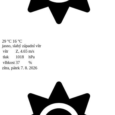
29 °C
16 °C
jasno, slabý západní vítr
vítr
Z, 4.65
m/s
tlak
1018
hPa
vlhkost
37
%
zítra, pátek 7. 8. 2026