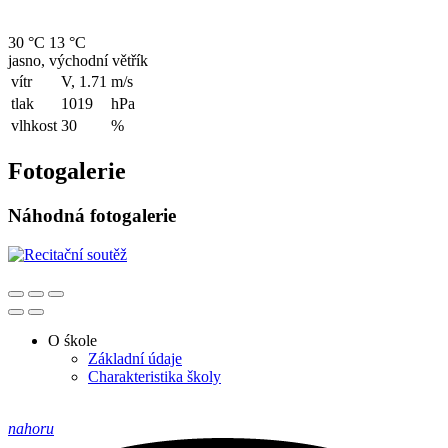
30 °C
13 °C
jasno, východní větřík
vítr
V, 1.71
m/s
tlak
1019
hPa
vlhkost
30
%
Fotogalerie
Náhodná fotogalerie
O śkole
Základní údaje
Charakteristika školy
nahoru