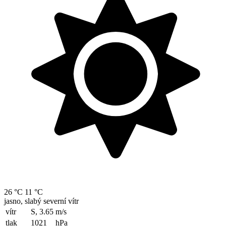
26 °C
11 °C
jasno, slabý severní vítr
vítr
S, 3.65
m/s
tlak
1021
hPa