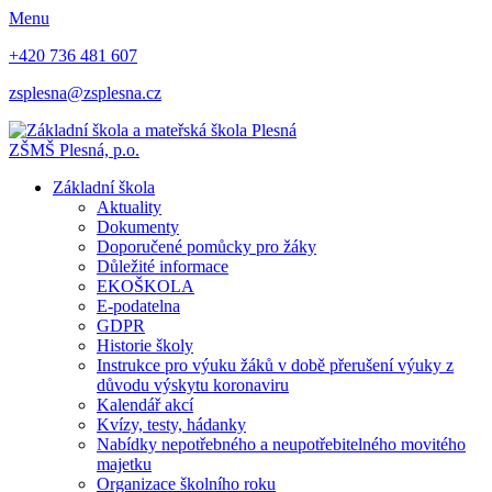
Menu
+420 736 481 607
zsplesna@zsplesna.cz
ZŠMŠ Plesná, p.o.
Základní škola
Aktuality
Dokumenty
Doporučené pomůcky pro žáky
Důležité informace
EKOŠKOLA
E-podatelna
GDPR
Historie školy
Instrukce pro výuku žáků v době přerušení výuky z
důvodu výskytu koronaviru
Kalendář akcí
Kvízy, testy, hádanky
Nabídky nepotřebného a neupotřebitelného movitého
majetku
Organizace školního roku