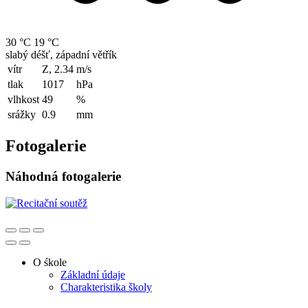
30 °C
19 °C
slabý déšť, západní větřík
vítr
Z, 2.34
m/s
tlak
1017
hPa
vlhkost
49
%
srážky
0.9
mm
Fotogalerie
Náhodná fotogalerie
O śkole
Základní údaje
Charakteristika školy