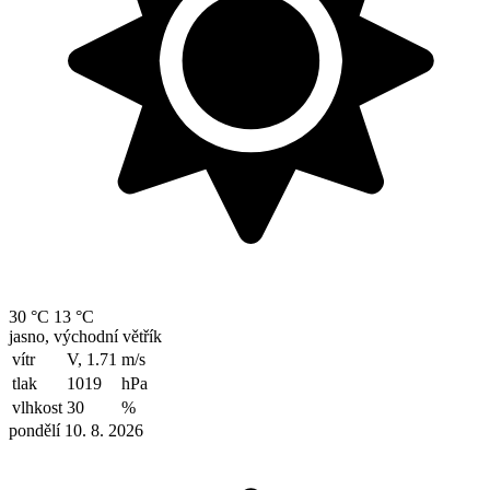
30 °C
13 °C
jasno, východní větřík
vítr
V, 1.71
m/s
tlak
1019
hPa
vlhkost
30
%
pondělí 10. 8. 2026