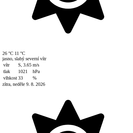
26 °C
11 °C
jasno, slabý severní vítr
vítr
S, 3.65
m/s
tlak
1021
hPa
vlhkost
33
%
zítra, neděle 9. 8. 2026