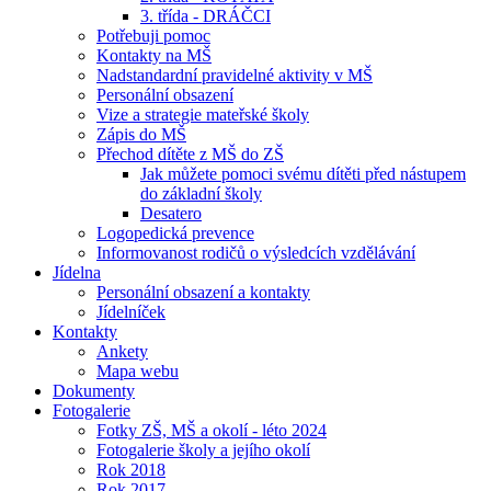
3. třída - DRÁČCI
Potřebuji pomoc
Kontakty na MŠ
Nadstandardní pravidelné aktivity v MŠ
Personální obsazení
Vize a strategie mateřské školy
Zápis do MŠ
Přechod dítěte z MŠ do ZŠ
Jak můžete pomoci svému dítěti před nástupem
do základní školy
Desatero
Logopedická prevence
Informovanost rodičů o výsledcích vzdělávání
Jídelna
Personální obsazení a kontakty
Jídelníček
Kontakty
Ankety
Mapa webu
Dokumenty
Fotogalerie
Fotky ZŠ, MŠ a okolí - léto 2024
Fotogalerie školy a jejího okolí
Rok 2018
Rok 2017