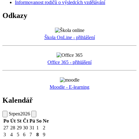
Informovanost rodičů o výsledcích vzdělávání
Odkazy
Škola OnLine - přihlášení
Office 365 - přihlášení
Moodle - E-learning
Kalendář
Srpen
2026
Po
Út
St
Čt
Pá
So
Ne
27
28
29
30
31
1
2
3
4
5
6
7
8
9