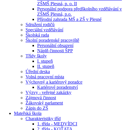
ZŠMŠ Plesná, p. o. II
Personální podpora předškolního vzdělávání v
ZŠMŠ Plesná, p.o.
Přírodní zahrada MŠ a ZŠ v Plesné
Sdružení rodičů
Speciální vzdělávání
Školská rada
Školní poradenské pracoviště
Personální obsazení
Náplň činnosti ŠPP
Třídy školy
I. stupeň
II. stupeň
Úřední deska
Volná pracovní místa
Výchovný a kariérový poradce
Kariérové poradenství
Výzvy - veřejné zakázky
Zájmová činnost
Žákovský parlament
Zápis do ZŠ
Mateřská škola
Charakteristiky tříd
1. třída - MEDVÍDCI
2. třída - KOŤATA