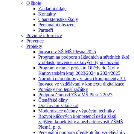
O škole
Základní údaje
Kontakty
Charakteristika školy
Personální obsazení
Partneři
Povinné informace
Prevence
Projekty
Inovace v ZŠ MŠ Plesná 2025
Program na podporu základních a středních škol
v oblasti prevence rizikových typů chování
Program v rámci projektu Obědy do škol v
Karlovarském kraji 2023⁄2024 a 2024⁄2025
Národní plán obnovy v rámci komponenty 3.1
Inovace ve vzdělávání v kontextu digitalizace
Pohádky pro lepší začátky
Podpora činnosti ZŠ a MŠ Plesná 2023
Čtenářské dílny
Doučování žáků škol
Modernizace učebny výpočetní techniky
Rozvoj klíčových kompetencí dětí a žáků,
zajištění konektivity a bezbariérovosti ZŠMŠ
Plesná, p. o.
Personální podpora předškolního vzdělávání v