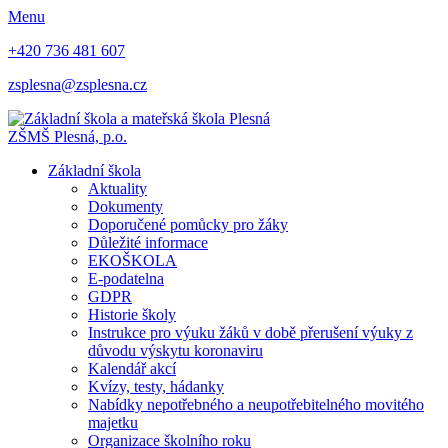
Menu
+420 736 481 607
zsplesna@zsplesna.cz
ZŠMŠ Plesná, p.o.
Základní škola
Aktuality
Dokumenty
Doporučené pomůcky pro žáky
Důležité informace
EKOŠKOLA
E-podatelna
GDPR
Historie školy
Instrukce pro výuku žáků v době přerušení výuky z
důvodu výskytu koronaviru
Kalendář akcí
Kvízy, testy, hádanky
Nabídky nepotřebného a neupotřebitelného movitého
majetku
Organizace školního roku