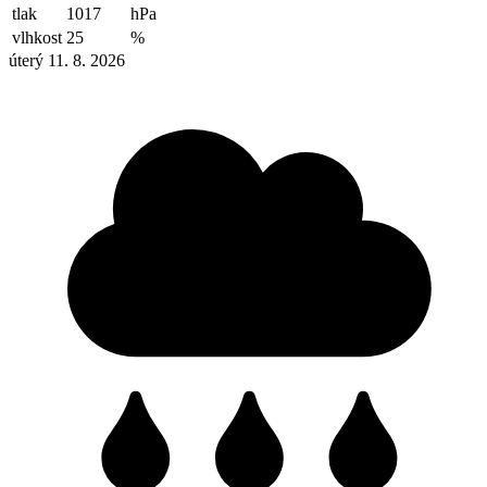
tlak
1017
hPa
vlhkost
25
%
úterý 11. 8. 2026