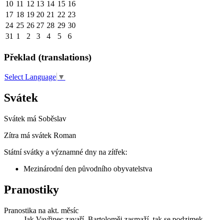
10
11
12
13
14
15
16
17
18
19
20
21
22
23
24
25
26
27
28
29
30
31
1
2
3
4
5
6
Překlad (translations)
Select Language
▼
Svátek
Svátek má
Soběslav
Zítra má svátek
Roman
Státní svátky a významné dny na zítřek:
Mezinárodní den původního obyvatelstva
Pranostiky
Pranostika na akt. měsíc
Jak Vavřinec zavaří, Bartoloměj zasmaží, tak se podzimek