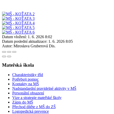
Datum vložení:
1. 6. 2026 8:02
Datum poslední aktualizace:
1. 6. 2026 8:05
Autor:
Miroslava Gruberová Dis.
Mateřská škola
Charakteristiky tříd
Potřebuji pomoc
Kontakty na MŠ
Nadstandardní pravidelné aktivity v MŠ
Personální obsazení
Vize a strategie mateřské školy
Zápis do MŠ
Přechod dítěte z MŠ do ZŠ
Logopedická prevence