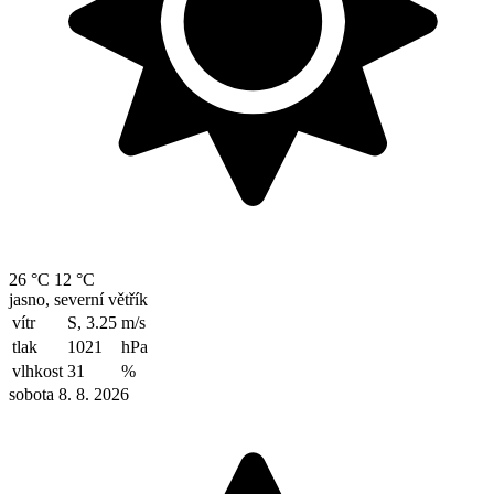
26 °C
12 °C
jasno, severní větřík
vítr
S, 3.25
m/s
tlak
1021
hPa
vlhkost
31
%
sobota 8. 8. 2026