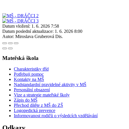
Datum vložení:
1. 6. 2026 7:58
Datum poslední aktualizace:
1. 6. 2026 8:00
Autor:
Miroslava Gruberová Dis.
Mateřská škola
Charakteristiky tříd
Potřebuji pomoc
Kontakty na MŠ
Nadstandardní pravidelné aktivity v MŠ
Personální obsazení
Vize a strategie mateřské školy
Zápis do MŠ
Přechod dítěte z MŠ do ZŠ
Logopedická prevence
Informovanost rodičů o výsledcích vzdělávání
Odkazy