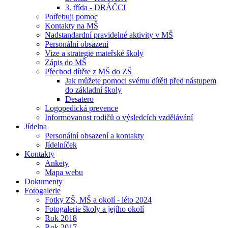
3. třída - DRÁČCI
Potřebuji pomoc
Kontakty na MŠ
Nadstandardní pravidelné aktivity v MŠ
Personální obsazení
Vize a strategie mateřské školy
Zápis do MŠ
Přechod dítěte z MŠ do ZŠ
Jak můžete pomoci svému dítěti před nástupem
do základní školy
Desatero
Logopedická prevence
Informovanost rodičů o výsledcích vzdělávání
Jídelna
Personální obsazení a kontakty
Jídelníček
Kontakty
Ankety
Mapa webu
Dokumenty
Fotogalerie
Fotky ZŠ, MŠ a okolí - léto 2024
Fotogalerie školy a jejího okolí
Rok 2018
Rok 2017