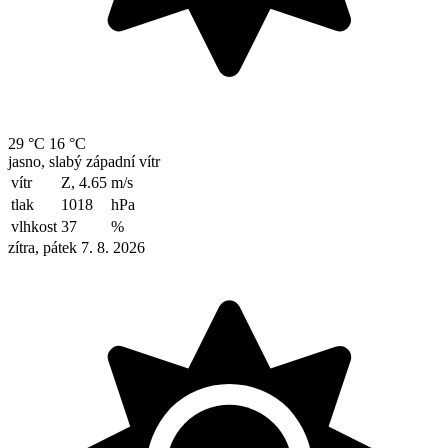
29 °C
16 °C
jasno, slabý západní vítr
vítr
Z, 4.65
m/s
tlak
1018
hPa
vlhkost
37
%
zítra, pátek 7. 8. 2026