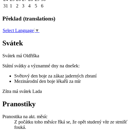
31
1
2
3
4
5
6
Překlad (translations)
Select Language
▼
Svátek
Svátek má
Oldřiška
Státní svátky a významné dny na dnešek:
Světový den boje za zákaz jaderných zbraní
Mezinárodní den boje lékařů za mír
Zítra má svátek
Lada
Pranostiky
Pranostika na akt. měsíc
Z počátku toho měsíce říká se, že opět studený vítr ze strnišť
fouká.