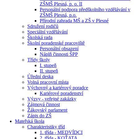
ZŠMŠ Plesná, p. o. II
Personální podpora předškolního vzdělávání v
ZŠMŠ Plesná, p.o.
Přírodní zahrada MŠ a ZŠ v Plesné
Sdružení rodičů
Speciální vzdělávání
Školská rada
Školní poradenské pracoviště
Personální obsazení
Náplň činnosti ŠPP
Třídy školy
I. stupeň
II. stupeň
Úřední deska
Volná pracovní místa
Výchovný a kariérový poradce
Kariérové poradenství
Výzvy - veřejné zakázky
Zájmová činnost
Žákovský parlament
Zápis do ZŠ
Mateřská škola
Charakteristiky tříd
1. třída - MEDVÍDCI
2. třída - KOŤATA