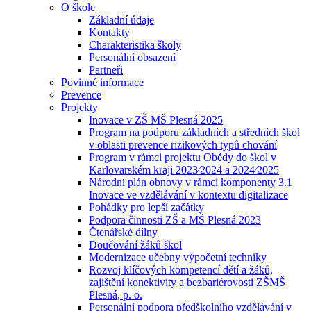
O škole
Základní údaje
Kontakty
Charakteristika školy
Personální obsazení
Partneři
Povinné informace
Prevence
Projekty
Inovace v ZŠ MŠ Plesná 2025
Program na podporu základních a středních škol
v oblasti prevence rizikových typů chování
Program v rámci projektu Obědy do škol v
Karlovarském kraji 2023⁄2024 a 2024⁄2025
Národní plán obnovy v rámci komponenty 3.1
Inovace ve vzdělávání v kontextu digitalizace
Pohádky pro lepší začátky
Podpora činnosti ZŠ a MŠ Plesná 2023
Čtenářské dílny
Doučování žáků škol
Modernizace učebny výpočetní techniky
Rozvoj klíčových kompetencí dětí a žáků,
zajištění konektivity a bezbariérovosti ZŠMŠ
Plesná, p. o.
Personální podpora předškolního vzdělávání v