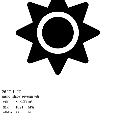
26 °C
11 °C
jasno, slabý severní vítr
vítr
S, 3.65
m/s
tlak
1021
hPa
vlhkost
33
%