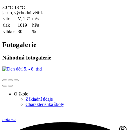
30 °C
13 °C
jasno, východní větřík
vítr
V, 1.71
m/s
tlak
1019
hPa
vlhkost
30
%
Fotogalerie
Náhodná fotogalerie
O śkole
Základní údaje
Charakteristika školy
nahoru