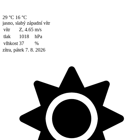
29 °C
16 °C
jasno, slabý západní vítr
vítr
Z, 4.65
m/s
tlak
1018
hPa
vlhkost
37
%
zítra, pátek 7. 8. 2026