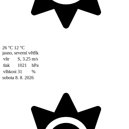
26 °C
12 °C
jasno, severní větřík
vítr
S, 3.25
m/s
tlak
1021
hPa
vlhkost
31
%
sobota 8. 8. 2026