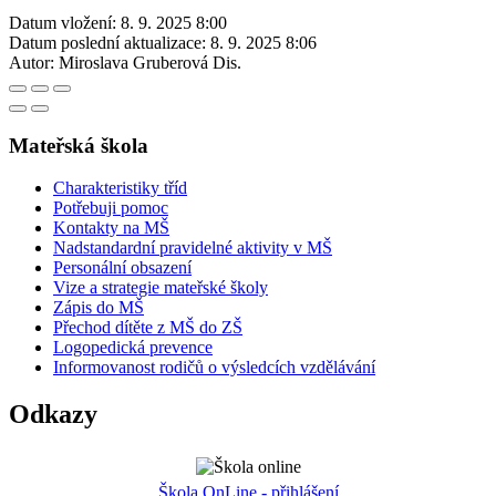
Datum vložení:
8. 9. 2025 8:00
Datum poslední aktualizace:
8. 9. 2025 8:06
Autor:
Miroslava Gruberová Dis.
Mateřská škola
Charakteristiky tříd
Potřebuji pomoc
Kontakty na MŠ
Nadstandardní pravidelné aktivity v MŠ
Personální obsazení
Vize a strategie mateřské školy
Zápis do MŠ
Přechod dítěte z MŠ do ZŠ
Logopedická prevence
Informovanost rodičů o výsledcích vzdělávání
Odkazy
Škola OnLine - přihlášení