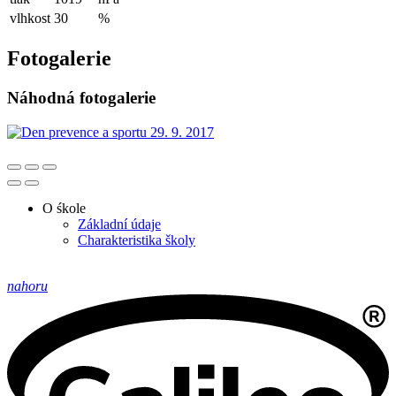
vlhkost
30
%
Fotogalerie
Náhodná fotogalerie
O śkole
Základní údaje
Charakteristika školy
nahoru