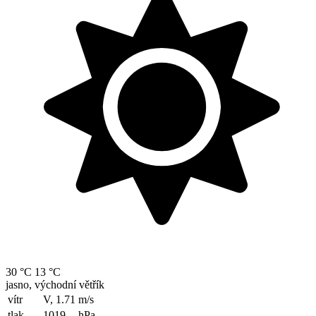
30 °C
13 °C
jasno, východní větřík
vítr
V, 1.71
m/s
tlak
1019
hPa