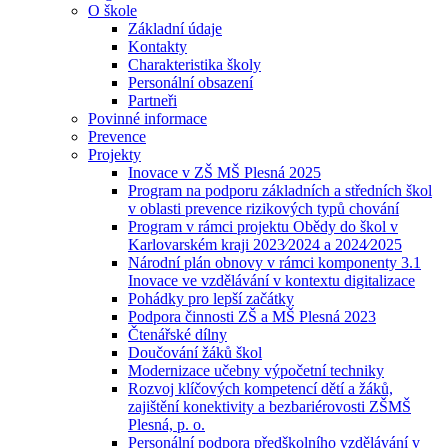
O škole
Základní údaje
Kontakty
Charakteristika školy
Personální obsazení
Partneři
Povinné informace
Prevence
Projekty
Inovace v ZŠ MŠ Plesná 2025
Program na podporu základních a středních škol
v oblasti prevence rizikových typů chování
Program v rámci projektu Obědy do škol v
Karlovarském kraji 2023⁄2024 a 2024⁄2025
Národní plán obnovy v rámci komponenty 3.1
Inovace ve vzdělávání v kontextu digitalizace
Pohádky pro lepší začátky
Podpora činnosti ZŠ a MŠ Plesná 2023
Čtenářské dílny
Doučování žáků škol
Modernizace učebny výpočetní techniky
Rozvoj klíčových kompetencí dětí a žáků,
zajištění konektivity a bezbariérovosti ZŠMŠ
Plesná, p. o.
Personální podpora předškolního vzdělávání v