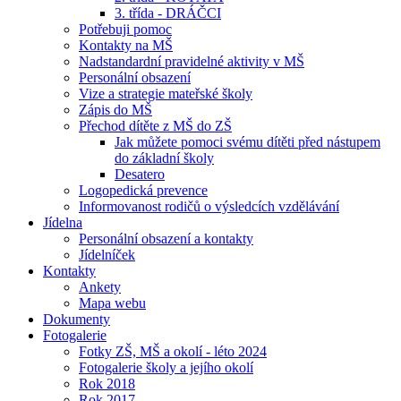
3. třída - DRÁČCI
Potřebuji pomoc
Kontakty na MŠ
Nadstandardní pravidelné aktivity v MŠ
Personální obsazení
Vize a strategie mateřské školy
Zápis do MŠ
Přechod dítěte z MŠ do ZŠ
Jak můžete pomoci svému dítěti před nástupem
do základní školy
Desatero
Logopedická prevence
Informovanost rodičů o výsledcích vzdělávání
Jídelna
Personální obsazení a kontakty
Jídelníček
Kontakty
Ankety
Mapa webu
Dokumenty
Fotogalerie
Fotky ZŠ, MŠ a okolí - léto 2024
Fotogalerie školy a jejího okolí
Rok 2018
Rok 2017