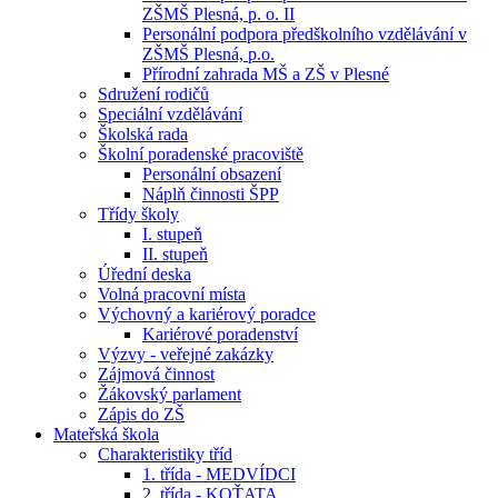
ZŠMŠ Plesná, p. o. II
Personální podpora předškolního vzdělávání v
ZŠMŠ Plesná, p.o.
Přírodní zahrada MŠ a ZŠ v Plesné
Sdružení rodičů
Speciální vzdělávání
Školská rada
Školní poradenské pracoviště
Personální obsazení
Náplň činnosti ŠPP
Třídy školy
I. stupeň
II. stupeň
Úřední deska
Volná pracovní místa
Výchovný a kariérový poradce
Kariérové poradenství
Výzvy - veřejné zakázky
Zájmová činnost
Žákovský parlament
Zápis do ZŠ
Mateřská škola
Charakteristiky tříd
1. třída - MEDVÍDCI
2. třída - KOŤATA