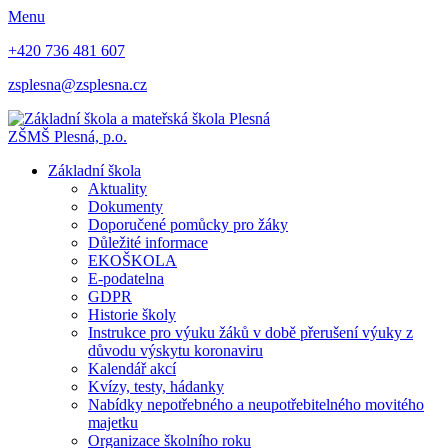
Menu
+420 736 481 607
zsplesna@zsplesna.cz
ZŠMŠ Plesná, p.o.
Základní škola
Aktuality
Dokumenty
Doporučené pomůcky pro žáky
Důležité informace
EKOŠKOLA
E-podatelna
GDPR
Historie školy
Instrukce pro výuku žáků v době přerušení výuky z
důvodu výskytu koronaviru
Kalendář akcí
Kvízy, testy, hádanky
Nabídky nepotřebného a neupotřebitelného movitého
majetku
Organizace školního roku