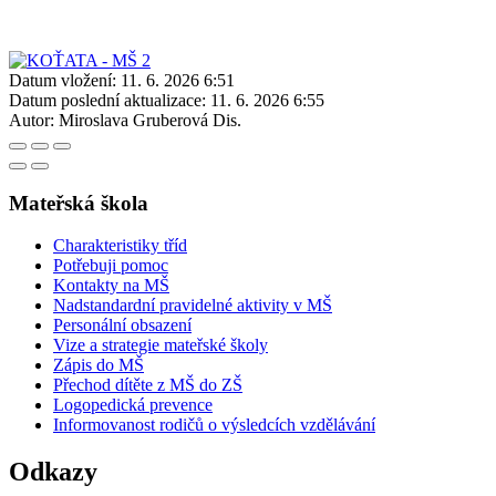
Datum vložení:
11. 6. 2026 6:51
Datum poslední aktualizace:
11. 6. 2026 6:55
Autor:
Miroslava Gruberová Dis.
Mateřská škola
Charakteristiky tříd
Potřebuji pomoc
Kontakty na MŠ
Nadstandardní pravidelné aktivity v MŠ
Personální obsazení
Vize a strategie mateřské školy
Zápis do MŠ
Přechod dítěte z MŠ do ZŠ
Logopedická prevence
Informovanost rodičů o výsledcích vzdělávání
Odkazy