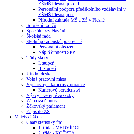
ZŠMŠ Plesná, p. o. II
Personální podpora předškolního vzdělávání v
ZŠMŠ Plesná, p.o.
Přírodní zahrada MŠ a ZŠ v Plesné
Sdružení rodičů
Speciální vzdělávání
Školská rada
Školní poradenské pracoviště
Personální obsazení
Náplň činnosti ŠPP
Třídy školy
I. stupeň
II. stupeň
Úřední deska
Volná pracovní místa
Výchovný a kariérový poradce
Kariérové poradenství
Výzvy - veřejné zakázky
Zájmová činnost
Žákovský parlament
Zápis do ZŠ
Mateřská škola
Charakteristiky tříd
1. třída - MEDVÍDCI
2. třída - KOŤATA