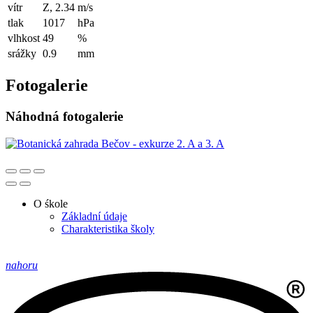
vítr
Z, 2.34
m/s
tlak
1017
hPa
vlhkost
49
%
srážky
0.9
mm
Fotogalerie
Náhodná fotogalerie
O śkole
Základní údaje
Charakteristika školy
nahoru