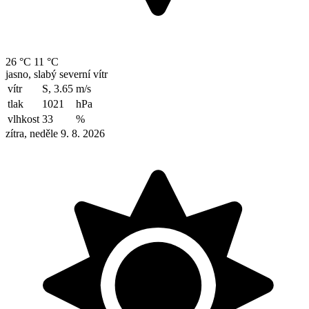
26 °C
11 °C
jasno, slabý severní vítr
vítr
S, 3.65
m/s
tlak
1021
hPa
vlhkost
33
%
zítra, neděle 9. 8. 2026