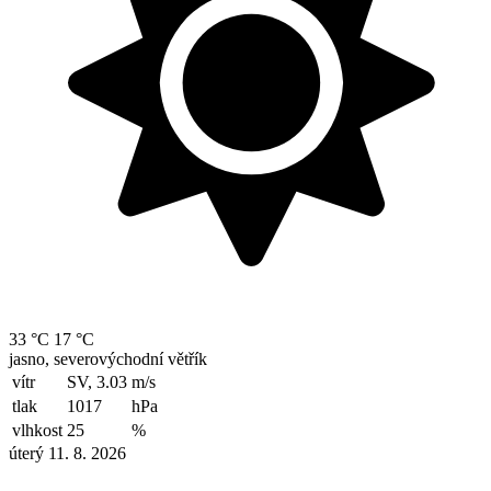
33 °C
17 °C
jasno, severovýchodní větřík
vítr
SV, 3.03
m/s
tlak
1017
hPa
vlhkost
25
%
úterý 11. 8. 2026