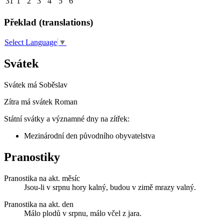
31
1
2
3
4
5
6
Překlad (translations)
Select Language
▼
Svátek
Svátek má
Soběslav
Zítra má svátek
Roman
Státní svátky a významné dny na zítřek:
Mezinárodní den původního obyvatelstva
Pranostiky
Pranostika na akt. měsíc
Jsou-li v srpnu hory kalný, budou v zimě mrazy valný.
Pranostika na akt. den
Málo plodů v srpnu, málo včel z jara.