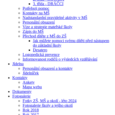
3. třída - DRÁČCI
Potřebuji pomoc
Kontakty na MŠ
Nadstandardní pravidelné aktivity v MŠ
Personální obsazení
Vize a strategie mateřské školy
Zápis do MŠ
Přechod dítěte z MŠ do ZŠ
Jak můžete pomoci svému dítěti před nástupem
do základní školy
Desatero
Logopedická prevence
Informovanost rodičů o výsledcích vzdělávání
Jídelna
Personální obsazení a kontakty
Jídelníček
Kontakty
Ankety
Mapa webu
Dokumenty
Fotogalerie
Fotky ZŠ, MŠ a okolí - léto 2024
Fotogalerie školy a jejího okolí
Rok 2018
Rok 2017