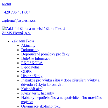
Menu
+420 736 481 607
zsplesna@zsplesna.cz
ZŠMŠ Plesná, p.o.
Základní škola
Aktuality
Dokumenty
Doporučené pomůcky pro žáky
Důležité informace
EKOŠKOLA
E-podatelna
GDPR
Historie školy
Instrukce pro výuku žáků v době přerušení výuky z
důvodu výskytu koronaviru
Kalendář akcí
Kvízy, testy, hádanky
Nabídky nepotřebného a neupotřebitelného movitého
majetku
Organizace školního roku