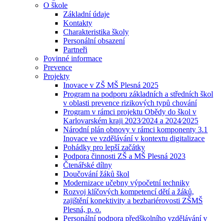
O škole
Základní údaje
Kontakty
Charakteristika školy
Personální obsazení
Partneři
Povinné informace
Prevence
Projekty
Inovace v ZŠ MŠ Plesná 2025
Program na podporu základních a středních škol
v oblasti prevence rizikových typů chování
Program v rámci projektu Obědy do škol v
Karlovarském kraji 2023⁄2024 a 2024⁄2025
Národní plán obnovy v rámci komponenty 3.1
Inovace ve vzdělávání v kontextu digitalizace
Pohádky pro lepší začátky
Podpora činnosti ZŠ a MŠ Plesná 2023
Čtenářské dílny
Doučování žáků škol
Modernizace učebny výpočetní techniky
Rozvoj klíčových kompetencí dětí a žáků,
zajištění konektivity a bezbariérovosti ZŠMŠ
Plesná, p. o.
Personální podpora předškolního vzdělávání v