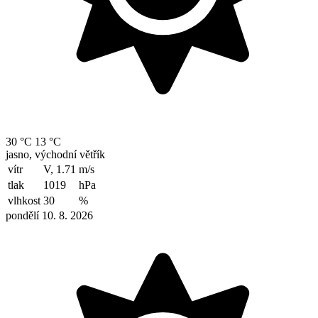
30 °C
13 °C
jasno, východní větřík
vítr
V, 1.71
m/s
tlak
1019
hPa
vlhkost
30
%
pondělí 10. 8. 2026