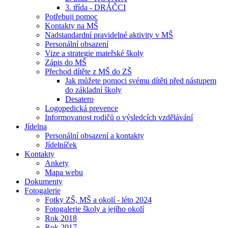
3. třída - DRÁČCI
Potřebuji pomoc
Kontakty na MŠ
Nadstandardní pravidelné aktivity v MŠ
Personální obsazení
Vize a strategie mateřské školy
Zápis do MŠ
Přechod dítěte z MŠ do ZŠ
Jak můžete pomoci svému dítěti před nástupem
do základní školy
Desatero
Logopedická prevence
Informovanost rodičů o výsledcích vzdělávání
Jídelna
Personální obsazení a kontakty
Jídelníček
Kontakty
Ankety
Mapa webu
Dokumenty
Fotogalerie
Fotky ZŠ, MŠ a okolí - léto 2024
Fotogalerie školy a jejího okolí
Rok 2018
Rok 2017