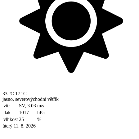
33 °C
17 °C
jasno, severovýchodní větřík
vítr
SV, 3.03
m/s
tlak
1017
hPa
vlhkost
25
%
úterý 11. 8. 2026