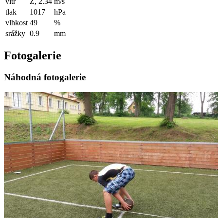
vítr
Z, 2.34
m/s
tlak
1017
hPa
vlhkost
49
%
srážky
0.9
mm
Fotogalerie
Náhodná fotogalerie