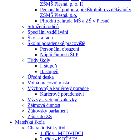
ZŠMŠ Plesná, p. o. II
Personální podpora předškolního vzdělávání v
ZŠMŠ Plesná, p.o.
Přírodní zahrada MŠ a ZŠ v Plesné
Sdružení rodičů
Speciální vzdělávání
Školská rada
Školní poradenské pracoviště
Personální obsazení
Náplň činnosti ŠPP
Třídy školy
I. stupeň
II. stupeň
Úřední deska
Volná pracovní místa
Výchovný a kariérový poradce
Kariérové poradenství
Výzvy - veřejné zakázky
Zájmová činnost
Žákovský parlament
Zápis do ZŠ
Mateřská škola
Charakteristiky tříd
1. třída - MEDVÍDCI
2. třída - KOŤATA