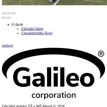
O śkole
Základní údaje
Charakteristika školy
nahoru
Oficiální stránky ZŠ a MŠ Plesná © 2026