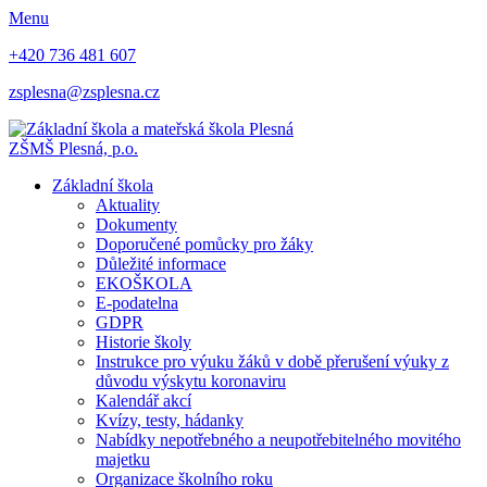
Menu
+420 736 481 607
zsplesna@zsplesna.cz
ZŠMŠ Plesná, p.o.
Základní škola
Aktuality
Dokumenty
Doporučené pomůcky pro žáky
Důležité informace
EKOŠKOLA
E-podatelna
GDPR
Historie školy
Instrukce pro výuku žáků v době přerušení výuky z
důvodu výskytu koronaviru
Kalendář akcí
Kvízy, testy, hádanky
Nabídky nepotřebného a neupotřebitelného movitého
majetku
Organizace školního roku