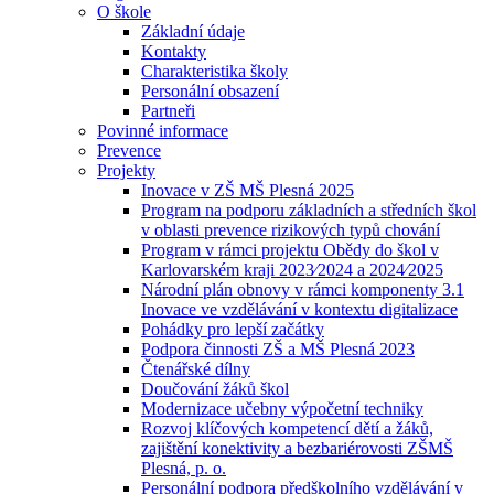
O škole
Základní údaje
Kontakty
Charakteristika školy
Personální obsazení
Partneři
Povinné informace
Prevence
Projekty
Inovace v ZŠ MŠ Plesná 2025
Program na podporu základních a středních škol
v oblasti prevence rizikových typů chování
Program v rámci projektu Obědy do škol v
Karlovarském kraji 2023⁄2024 a 2024⁄2025
Národní plán obnovy v rámci komponenty 3.1
Inovace ve vzdělávání v kontextu digitalizace
Pohádky pro lepší začátky
Podpora činnosti ZŠ a MŠ Plesná 2023
Čtenářské dílny
Doučování žáků škol
Modernizace učebny výpočetní techniky
Rozvoj klíčových kompetencí dětí a žáků,
zajištění konektivity a bezbariérovosti ZŠMŠ
Plesná, p. o.
Personální podpora předškolního vzdělávání v