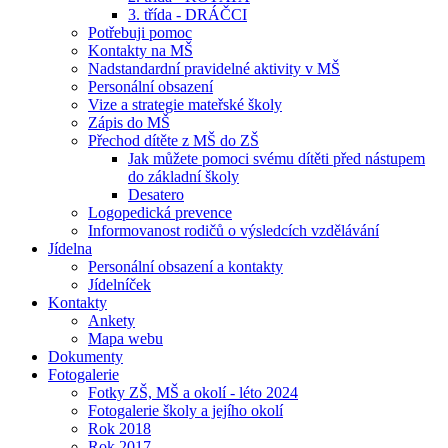
3. třída - DRÁČCI
Potřebuji pomoc
Kontakty na MŠ
Nadstandardní pravidelné aktivity v MŠ
Personální obsazení
Vize a strategie mateřské školy
Zápis do MŠ
Přechod dítěte z MŠ do ZŠ
Jak můžete pomoci svému dítěti před nástupem
do základní školy
Desatero
Logopedická prevence
Informovanost rodičů o výsledcích vzdělávání
Jídelna
Personální obsazení a kontakty
Jídelníček
Kontakty
Ankety
Mapa webu
Dokumenty
Fotogalerie
Fotky ZŠ, MŠ a okolí - léto 2024
Fotogalerie školy a jejího okolí
Rok 2018
Rok 2017