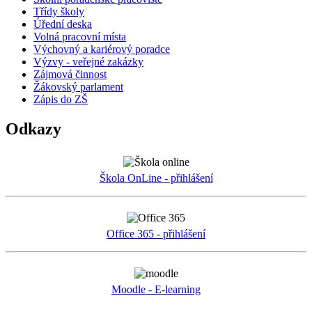
Třídy školy
Úřední deska
Volná pracovní místa
Výchovný a kariérový poradce
Výzvy - veřejné zakázky
Zájmová činnost
Žákovský parlament
Zápis do ZŠ
Odkazy
Škola OnLine - přihlášení
Office 365 - přihlášení
Moodle - E-learning