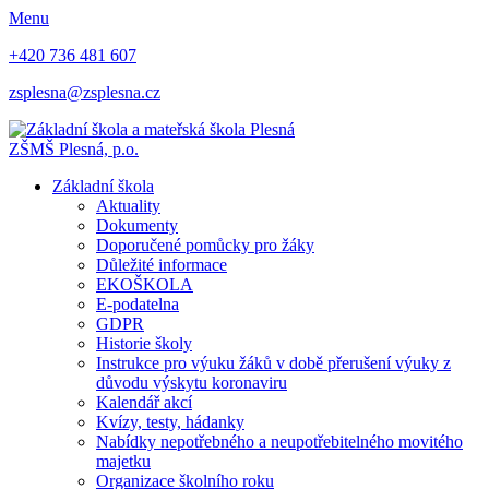
Menu
+420 736 481 607
zsplesna@zsplesna.cz
ZŠMŠ Plesná, p.o.
Základní škola
Aktuality
Dokumenty
Doporučené pomůcky pro žáky
Důležité informace
EKOŠKOLA
E-podatelna
GDPR
Historie školy
Instrukce pro výuku žáků v době přerušení výuky z
důvodu výskytu koronaviru
Kalendář akcí
Kvízy, testy, hádanky
Nabídky nepotřebného a neupotřebitelného movitého
majetku
Organizace školního roku