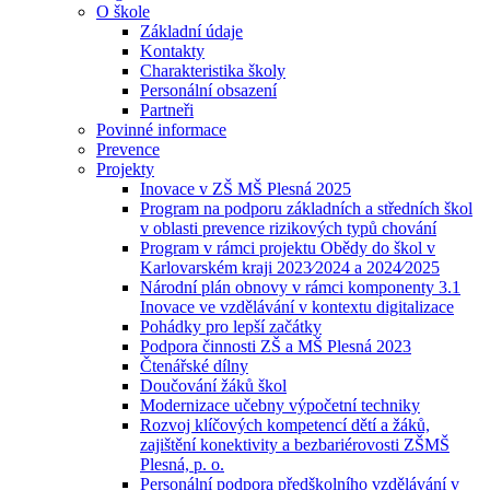
O škole
Základní údaje
Kontakty
Charakteristika školy
Personální obsazení
Partneři
Povinné informace
Prevence
Projekty
Inovace v ZŠ MŠ Plesná 2025
Program na podporu základních a středních škol
v oblasti prevence rizikových typů chování
Program v rámci projektu Obědy do škol v
Karlovarském kraji 2023⁄2024 a 2024⁄2025
Národní plán obnovy v rámci komponenty 3.1
Inovace ve vzdělávání v kontextu digitalizace
Pohádky pro lepší začátky
Podpora činnosti ZŠ a MŠ Plesná 2023
Čtenářské dílny
Doučování žáků škol
Modernizace učebny výpočetní techniky
Rozvoj klíčových kompetencí dětí a žáků,
zajištění konektivity a bezbariérovosti ZŠMŠ
Plesná, p. o.
Personální podpora předškolního vzdělávání v