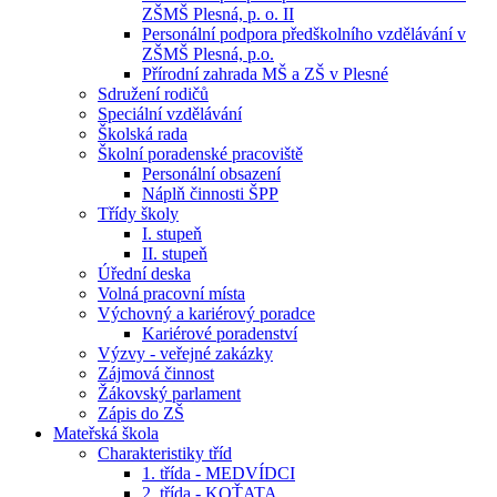
ZŠMŠ Plesná, p. o. II
Personální podpora předškolního vzdělávání v
ZŠMŠ Plesná, p.o.
Přírodní zahrada MŠ a ZŠ v Plesné
Sdružení rodičů
Speciální vzdělávání
Školská rada
Školní poradenské pracoviště
Personální obsazení
Náplň činnosti ŠPP
Třídy školy
I. stupeň
II. stupeň
Úřední deska
Volná pracovní místa
Výchovný a kariérový poradce
Kariérové poradenství
Výzvy - veřejné zakázky
Zájmová činnost
Žákovský parlament
Zápis do ZŠ
Mateřská škola
Charakteristiky tříd
1. třída - MEDVÍDCI
2. třída - KOŤATA