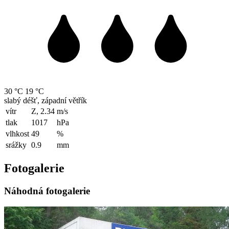
30 °C
19 °C
slabý déšť, západní větřík
vítr
Z, 2.34
m/s
tlak
1017
hPa
vlhkost
49
%
srážky
0.9
mm
Fotogalerie
Náhodná fotogalerie