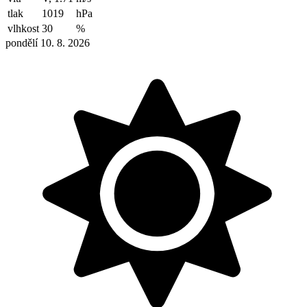
tlak
1019
hPa
vlhkost
30
%
pondělí 10. 8. 2026