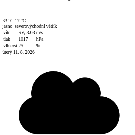
33 °C
17 °C
jasno, severovýchodní větřík
vítr
SV, 3.03
m/s
tlak
1017
hPa
vlhkost
25
%
úterý 11. 8. 2026