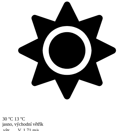
30 °C
13 °C
jasno, východní větřík
vítr
V, 1.71
m/s