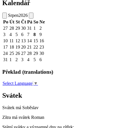
Kalendář
Srpen
2026
Po
Út
St
Čt
Pá
So
Ne
27
28
29
30
31
1
2
3
4
5
6
7
8
9
10
11
12
13
14
15
16
17
18
19
20
21
22
23
24
25
26
27
28
29
30
31
1
2
3
4
5
6
Překlad (translations)
Select Language
▼
Svátek
Svátek má
Soběslav
Zítra má svátek
Roman
Státní svátky a významné dny na zítřek: