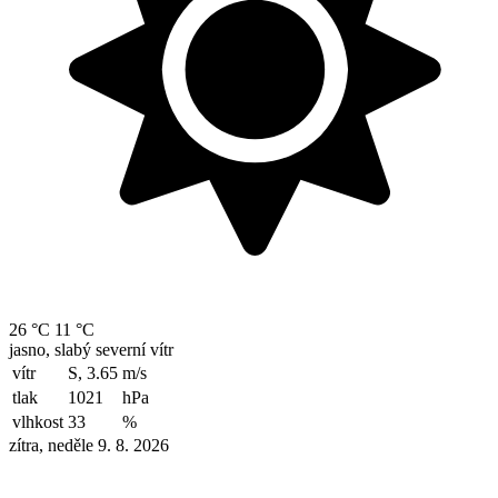
26 °C
11 °C
jasno, slabý severní vítr
vítr
S, 3.65
m/s
tlak
1021
hPa
vlhkost
33
%
zítra, neděle 9. 8. 2026