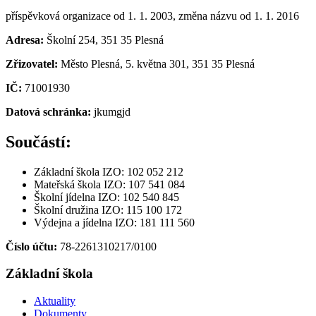
příspěvková organizace od 1. 1. 2003, změna názvu od 1. 1. 2016
Adresa:
Školní 254, 351 35 Plesná
Zřizovatel:
Město Plesná, 5. května 301, 351 35 Plesná
IČ:
71001930
Datová schránka:
jkumgjd
Součástí:
Základní škola IZO: 102 052 212
Mateřská škola IZO: 107 541 084
Školní jídelna IZO: 102 540 845
Školní družina IZO: 115 100 172
Výdejna a jídelna IZO: 181 111 560
Číslo účtu:
78-2261310217/0100
Základní škola
Aktuality
Dokumenty