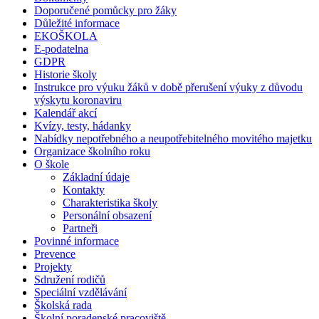
Doporučené pomůcky pro žáky
Důležité informace
EKOŠKOLA
E-podatelna
GDPR
Historie školy
Instrukce pro výuku žáků v době přerušení výuky z důvodu
výskytu koronaviru
Kalendář akcí
Kvízy, testy, hádanky
Nabídky nepotřebného a neupotřebitelného movitého majetku
Organizace školního roku
O škole
Základní údaje
Kontakty
Charakteristika školy
Personální obsazení
Partneři
Povinné informace
Prevence
Projekty
Sdružení rodičů
Speciální vzdělávání
Školská rada
Školní poradenské pracoviště