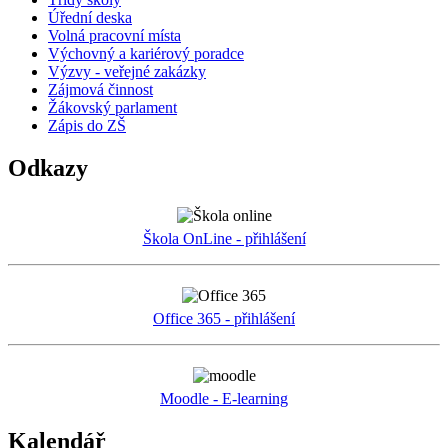
Úřední deska
Volná pracovní místa
Výchovný a kariérový poradce
Výzvy - veřejné zakázky
Zájmová činnost
Žákovský parlament
Zápis do ZŠ
Odkazy
Škola OnLine - přihlášení
Office 365 - přihlášení
Moodle - E-learning
Kalendář