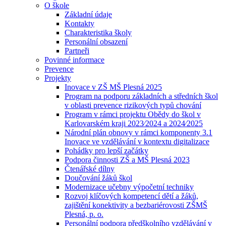
O škole
Základní údaje
Kontakty
Charakteristika školy
Personální obsazení
Partneři
Povinné informace
Prevence
Projekty
Inovace v ZŠ MŠ Plesná 2025
Program na podporu základních a středních škol
v oblasti prevence rizikových typů chování
Program v rámci projektu Obědy do škol v
Karlovarském kraji 2023⁄2024 a 2024⁄2025
Národní plán obnovy v rámci komponenty 3.1
Inovace ve vzdělávání v kontextu digitalizace
Pohádky pro lepší začátky
Podpora činnosti ZŠ a MŠ Plesná 2023
Čtenářské dílny
Doučování žáků škol
Modernizace učebny výpočetní techniky
Rozvoj klíčových kompetencí dětí a žáků,
zajištění konektivity a bezbariérovosti ZŠMŠ
Plesná, p. o.
Personální podpora předškolního vzdělávání v