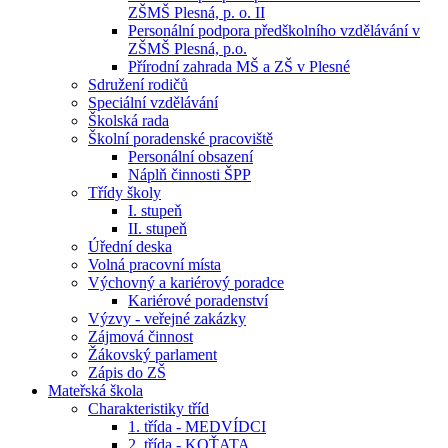
ZŠMŠ Plesná, p. o. II
Personální podpora předškolního vzdělávání v
ZŠMŠ Plesná, p.o.
Přírodní zahrada MŠ a ZŠ v Plesné
Sdružení rodičů
Speciální vzdělávání
Školská rada
Školní poradenské pracoviště
Personální obsazení
Náplň činnosti ŠPP
Třídy školy
I. stupeň
II. stupeň
Úřední deska
Volná pracovní místa
Výchovný a kariérový poradce
Kariérové poradenství
Výzvy - veřejné zakázky
Zájmová činnost
Žákovský parlament
Zápis do ZŠ
Mateřská škola
Charakteristiky tříd
1. třída - MEDVÍDCI
2. třída - KOŤATA