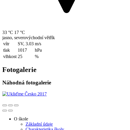
33 °C
17 °C
jasno, severovýchodní větřík
vítr
SV, 3.03
m/s
tlak
1017
hPa
vlhkost
25
%
Fotogalerie
Náhodná fotogalerie
O śkole
Základní údaje
Charakteristika školy