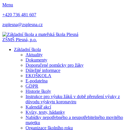
Menu
+420 736 481 607
zsplesna@zsplesna.cz
ZŠMŠ Plesná, p.o.
Základní škola
Aktuality
Dokumenty
Doporučené pomůcky pro žáky
Důležité informace
EKOŠKOLA
E-podatelna
GDPR
Historie školy
Instrukce pro výuku žáků v době přerušení výuky z
důvodu výskytu koronaviru
Kalendář akcí
Kvízy, testy, hádanky
Nabídky nepotřebného a neupotřebitelného movitého
majetku
Organizace školního roku