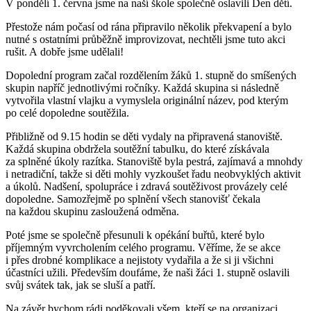
V pondělí 1. června jsme na naší škole společně oslavili Den dětí.
Přestože nám počasí od rána připravilo několik překvapení a bylo
nutné s ostatními průběžně improvizovat, nechtěli jsme tuto akci
rušit. A dobře jsme udělali!
Dopolední program začal rozdělením žáků 1. stupně do smíšených
skupin napříč jednotlivými ročníky. Každá skupina si následně
vytvořila vlastní vlajku a vymyslela originální název, pod kterým
po celé dopoledne soutěžila.
Přibližně od 9.15 hodin se děti vydaly na připravená stanoviště.
Každá skupina obdržela soutěžní tabulku, do které získávala
za splněné úkoly razítka. Stanoviště byla pestrá, zajímavá a mnohdy
i netradiční, takže si děti mohly vyzkoušet řadu neobvyklých aktivit
a úkolů. Nadšení, spolupráce i zdravá soutěživost provázely celé
dopoledne. Samozřejmě po splnění všech stanovišť čekala
na každou skupinu zasloužená odměna.
Poté jsme se společně přesunuli k opékání buřtů, které bylo
příjemným vyvrcholením celého programu. Věříme, že se akce
i přes drobné komplikace a nejistoty vydařila a že si ji všichni
účastníci užili. Především doufáme, že naši žáci 1. stupně oslavili
svůj svátek tak, jak se sluší a patří.
Na závěr bychom rádi poděkovali všem, kteří se na organizaci