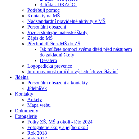
3. třída - DRÁČCI
Potřebuji pomoc
Kontakty na MŠ
Nadstandardní pravidelné aktivity v MŠ
Personální obsazení
Vize a strategie mateřské školy
Zápis do MŠ
Přechod dítěte z MŠ do ZŠ
Jak můžete pomoci svému dítěti před nástupem
do základní školy
Desatero
Logopedická prevence
Informovanost rodičů o výsledcích vzdělávání
Jídelna
Personální obsazení a kontakty
Jídelníček
Kontakty
Ankety
Mapa webu
Dokumenty
Fotogalerie
Fotky ZŠ, MŠ a okolí - léto 2024
Fotogalerie školy a jejího okolí
Rok 2018
Rok 2017