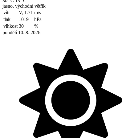
30 °C
13 °C
jasno, východní větřík
vítr
V, 1.71
m/s
tlak
1019
hPa
vlhkost
30
%
pondělí 10. 8. 2026