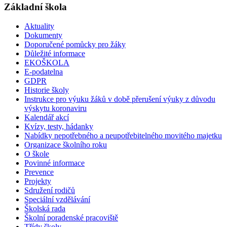
Základní škola
Aktuality
Dokumenty
Doporučené pomůcky pro žáky
Důležité informace
EKOŠKOLA
E-podatelna
GDPR
Historie školy
Instrukce pro výuku žáků v době přerušení výuky z důvodu
výskytu koronaviru
Kalendář akcí
Kvízy, testy, hádanky
Nabídky nepotřebného a neupotřebitelného movitého majetku
Organizace školního roku
O škole
Povinné informace
Prevence
Projekty
Sdružení rodičů
Speciální vzdělávání
Školská rada
Školní poradenské pracoviště
Třídy školy