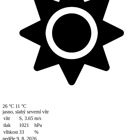
26 °C
11 °C
jasno, slabý severní vítr
vítr
S, 3.65
m/s
tlak
1021
hPa
vlhkost
33
%
neděle 9. 8. 2026